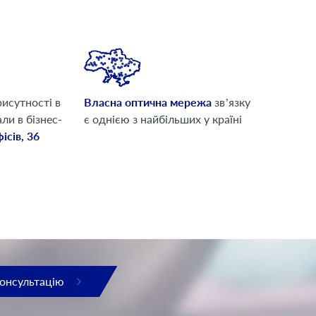
исутності в
Власна оптична мережа
звʼязку
али в бізнес-
є однією з найбільших у країні
ісів, 36
консультацію