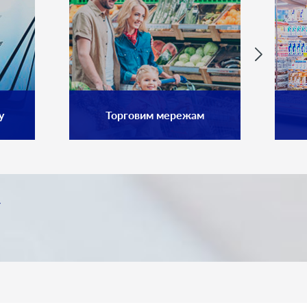
у
Торговим мережам