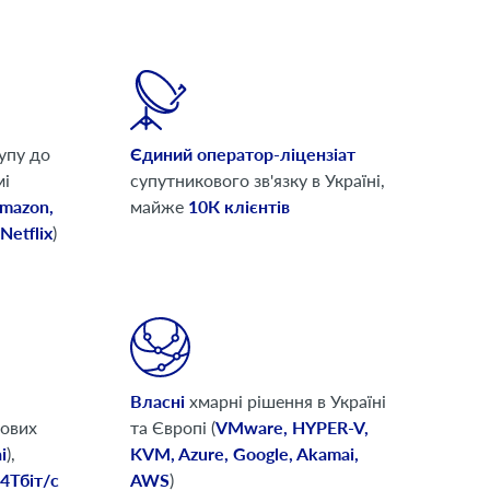
упу до
Єдиний оператор-ліцензіат
мі
супутникового зв'язку в Україні,
Amazon,
майже
10К клієнтів
Netflix
)
Власні
хмарні рішення в Україні
тових
та Європі (
VMware, HYPER-V,
i
),
KVM, Azure, Google, Akamai,
4Тбіт/с
AWS
)