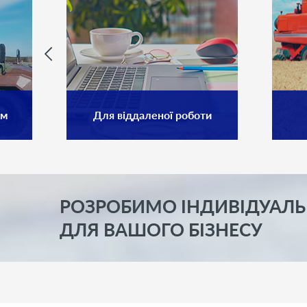
ам
Для віддаленої роботи
РОЗРОБИМО ІНДИВІДУАЛЬ
ДЛЯ ВАШОГО БІЗНЕСУ