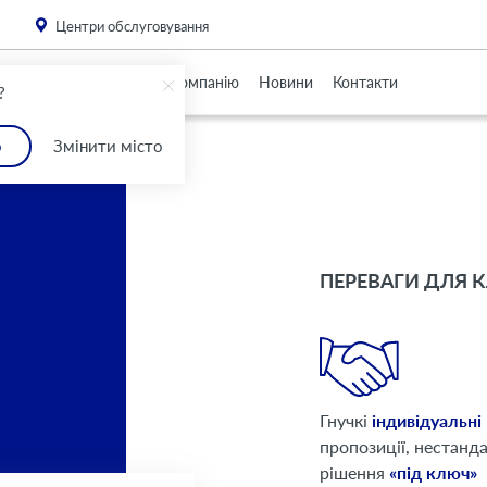
. Please
install this critical browser update
.
Центри обслуговування
Партнерам
Про Компанію
Новини
Контакти
?
о
Змінити місто
зпеці
зпеці
ПЕРЕВАГИ ДЛЯ К
Гнучкі
індивідуальні
пропозиції, нестанд
рішення
«під ключ»