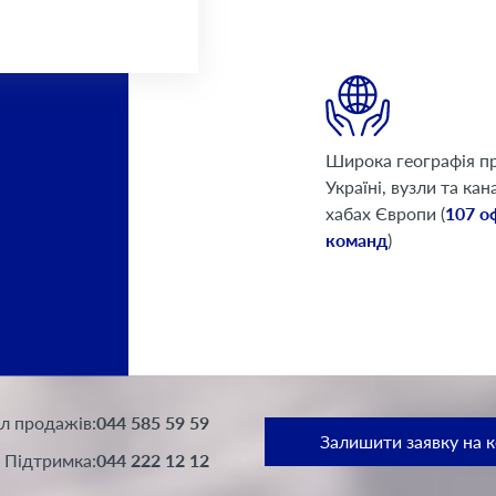
Широка географія пр
Україні, вузли та кан
хабах Європи (
107 оф
команд
)
iл продажів:
044 585 59 59
Залишити заявку на 
Підтримка:
044 222 12 12