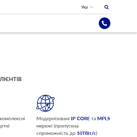
Укр
ЛІЄНТІВ
комплексні
Модернізовані
ІP CORE
та
MPLS
артні
мережі (пропускна
спроможність до
10Тбіт/с
)