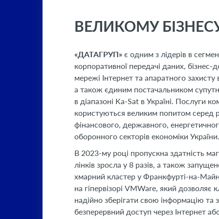
ВЕЛИКОМУ БІЗНЕС
«ДАТАГРУП»
є одним з лідерів в сегмен
корпоративної передачі даних, бізнес-д
мережі Інтернет та апаратного захисту 
а також єдиним постачальником супутн
в діапазоні Ka-Sat в Україні. Послуги ко
користуються великим попитом серед р
фінансового, державного, енергетичног
оборонного секторів економіки України
В 2023-му році пропускна здатність ма
лінків зросла у 8 разів, а також запуще
хмарний кластер у Франкфурті-на-Майн
на гіпервізорі VMWare, який дозволяє к
надійно зберігати свою інформацію та 
безперервний доступ через Інтернет аб