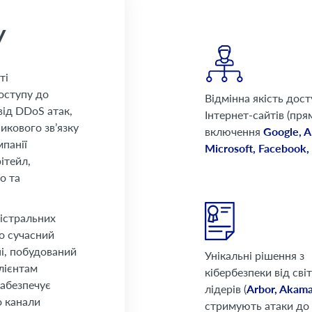
У
ті
оступу до
Відмінна якість дост
від DDoS атак,
Інтернет-сайтів (пря
икового зв’язку
включення
Google, 
мпанії
Microsoft, Facebook, 
ітейл,
о та
.
гістральних
но сучасний
і, побудований
Унікальні рішення з
лієнтам
кібербезпеки від сві
забезпечує
лідерів (
Arbor, Akama
о канали
стримують атаки до