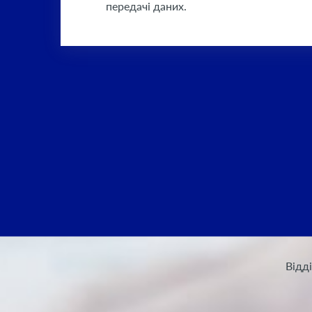
передачі даних.
Вiдд