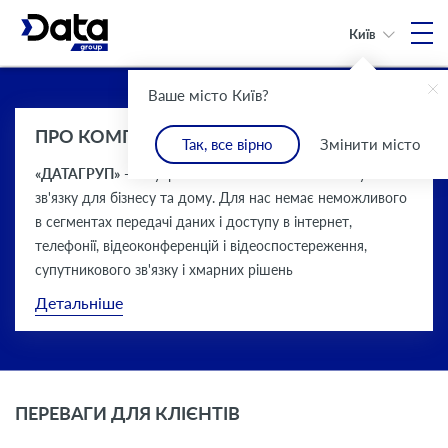
Київ
Ваше місто Київ?
Оператор
Надійний зв’язок
Більше 25 років
Понад 100
Надійний зв’язок
Більше 25 років
зв’язку
у будь-якій
досвіду на
телеком-послуг
у будь-якій
досвіду на
ПРО КОМПАНІЮ
для бізнесу і дому
точці України
телеком-ринку
точці України
телеком-ринку
Так, все вірно
Змінити місто
«ДАТАГРУП»
- всеукраїнський постачальник послуг
зв'язку для бізнесу та дому. Для нас немає неможливого
в сегментах передачі даних і доступу в інтернет,
телефонії, відеоконференцій і відеоспостереження,
супутникового зв'язку і хмарних рішень
Детальніше
ПЕРЕВАГИ ДЛЯ КЛІЄНТІВ