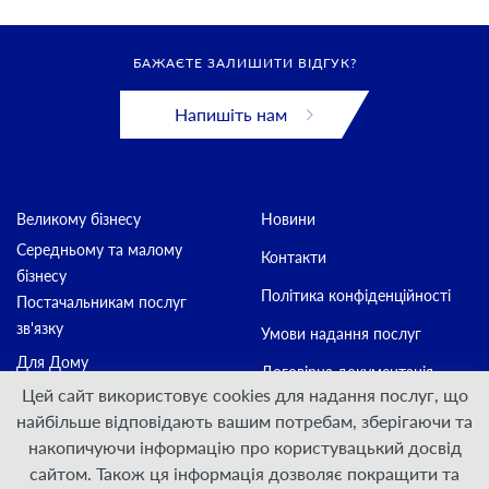
БАЖАЄТЕ ЗАЛИШИТИ ВІДГУК?
Напишіть нам
Великому бізнесу
Новини
Середньому та малому
Контакти
бізнесу
Політика конфіденційності
Постачальникам послуг
зв'язку
Умови надання послуг
Для Дому
Договірна документація
Цей сайт використовує cookies для надання послуг, що
Інформація для акціонерів та
найбільше відповідають вашим потребам, зберігаючи та
стейкхолдерів
накопичуючи інформацію про користувацький досвід
сайтом. Також ця інформація дозволяє покращити та
Приєднуйтесь: