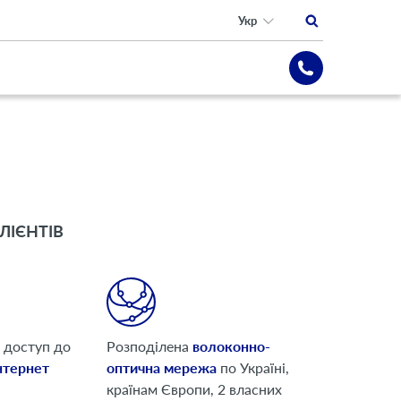
Укр
ЛІЄНТІВ
 доступ до
Розподілена
волоконно-
нтернет
оптична мережа
по Україні,
країнам Європи, 2 власних