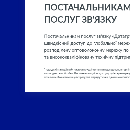
ПОСТАЧАЛЬНИКА
ПОСЛУГ ЗВ'ЯЗКУ
Постачальникам послуг зв'язку «Датагр
швидкісний доступ до глобальної мереж
розподілену оптоволоконну мережу по У
та висококваліфіковану технічну підтри
¹ «швидкий та надійний» мається на увазі усунення пошкоджень в терм
законодавством України. Фактична швидкість доступу до інтернет-ресур
можливих обмежень кінцевих ресурсів, маршрутизації даних і можливос