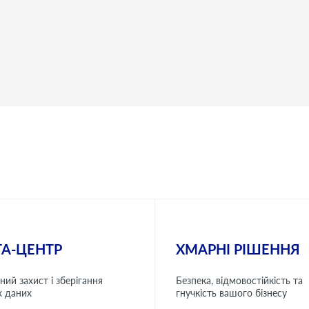
ТА-ЦЕНТР
ХМАРНІ РІШЕННЯ
ний захист і зберігання
Безпека, відмовостійкість та
х даних
гнучкість вашого бізнесу