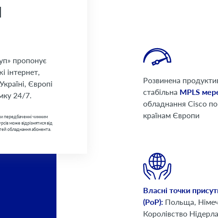
М
уп» пропонує
і інтернет,
Розвинена продукти
країні, Європі
стабільна
MPLS мер
мку 24/7.
обладнання Cisco по 
країнам Європи
іни передбаченні чинним
сів може відрізнятися від
тей обладнання абонента.
Власні точки присут
(PoP):
Польща, Німеч
Королівство Нідерл