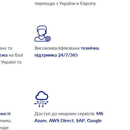
переходи з України в Європу
вна та
Висококваліфікована
технічна
ежа
на базі
підтримка 24/7/365
Україні та
ності
Доступ до хмарних сервісів:
MS
чина,
Azure
,
AWS Direct
,
SAP
,
Google
анди