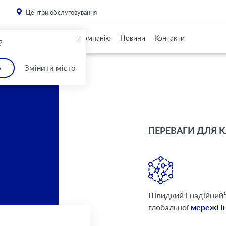
. Please
install this critical browser update
.
Центри обслуговування
Партнерам
Про Компанію
Новини
Контакти
?
о
Змінити місто
ПЕРЕВАГИ ДЛЯ К
Швидкий і надійний¹
глобальної
мережі І