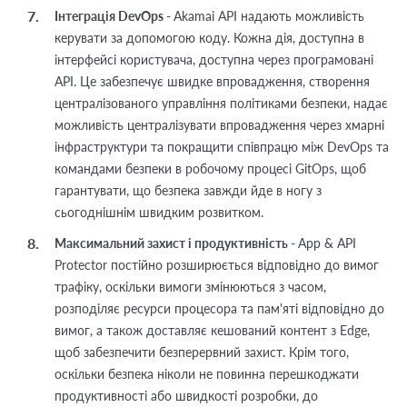
Інтеграція DevOps -
Akamai API надають можливість
керувати за допомогою коду. Кожна дія, доступна в
інтерфейсі користувача, доступна через програмовані
API. Це забезпечує швидке впровадження, створення
централізованого управління політиками безпеки, надає
можливість централізувати впровадження через хмарні
інфраструктури та покращити співпрацю між DevOps та
командами безпеки в робочому процесі GitOps, щоб
гарантувати, що безпека завжди йде в ногу з
сьогоднішнім швидким розвитком.
Максимальний захист і продуктивність -
App & API
Protector постійно розширюється відповідно до вимог
трафіку, оскільки вимоги змінюються з часом,
розподіляє ресурси процесора та пам'яті відповідно до
вимог, а також доставляє кешований контент з Edge,
щоб забезпечити безперервний захист. Крім того,
оскільки безпека ніколи не повинна перешкоджати
продуктивності або швидкості розробки, до