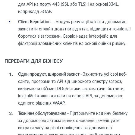
для API на порту 443 (SSL або TLS) і на основі XML,
наприклад SOAP.
Client Reputation
– модуль репутації клієнта допомагає
захистити онлайн-додатки від атак, підвищити точність і
боротися з загрозами. Сервіс надає інтерфейс для
фільтрації зловмисних клієнтів на основі оцінки ризику.
ПЕРЕВАГИ ДЛЯ БІЗНЕСУ
Один продукт, широкий захист -
Захистить усі свої веб-
сайти, програми та API від широкого спектру загроз,
включаючи об’ємні DDoS-атаки, автоматичні ботнети,
ін’єкційні атаки та атаки на основі API, за допомогою
єдиного рішення WAAP.
Технічне обслуговування -
Підтримуйте надійну безпеку
за допомогою автоматичних оновлень і зменшуйте
витрати часу на різні сповіщення за допомогою
автоматичного самоналаштування, щоб допомогти