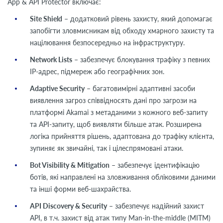
App & API Protector включає:
Site Shield
– додатковий рівень захисту, який допомагає
запобігти зловмисникам від обходу хмарного захисту та
націлювання безпосередньо на інфраструктуру.
Network Lists
– забезпечує блокування трафіку з певних
IP-адрес, підмереж або географічних зон.
Adaptive Security
– багатовимірні адаптивні засоби
виявлення загроз співвідносять дані про загрози на
платформі Akamai з метаданими з кожного веб-запиту
та API-запиту, щоб виявляти більше атак. Розширена
логіка прийняття рішень, адаптована до трафіку клієнта,
зупиняє як звичайні, так і цілеспрямовані атаки.
Bot Visibility & Mitigation
– забезпечує ідентифікацію
ботів, які направлені на зловживання обліковими даними
та інші форми веб-шахрайства.
API Discovery & Security
– забезпечує надійний захист
API, в т.ч. захист від атак типу Man-in-the-middle (MITM)