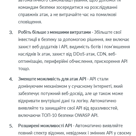
командам безпеки зосередитися на розслідуванні
справжніх атак, а не витрачайте час на помилкові
сповіщення.
Робіть більше з меншими витратами -
Збільште свої
інвестиції в безпеку за допомогою рішення, яке включає
захист веб-додатків і API, видимість ботів і пом’якшення
наслідків їх атак, захист від DDoS-атак, CDN, веб-
оптимізацію, периферійні обчислення, прискорення API
тощо.
Зменште можливість для атак API -
API стали
домінуючим механізмом у сучасному Інтернеті, який
забезпечує потужний веб-досвід, але це також може
відкривати внутрішні дані та логіку. Автоматично
виявляйте та захищайте свої API від вразливостей,
включаючи ТОП-10 безпеки OWASP API.
Розширені можливості API -
Автоматично виявляйте
повний спектр відомих, невідомих і змінних API у своєму