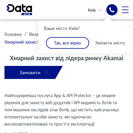
Київ
Хмарний захист
Ваше місто Київ?
від лідера ринку
/
/
/
Головна
Великому бізнесу
DataProtect
Akamai
Хмарний захист Akamai
Так, все вірно
Змінити місто
Хмарний захист від лідера ринку Akamai
Замовити
Найпоширеніша послуга App & API Protector – це хмарне
рішення для захисту веб-додатків і API видимість ботів та
пом’якшення наслідків атак ботів, що містить найсучасніші
інтелектуальні засоби захисту, які одночасно
високоавтоматизовані та прості в експлуатації.