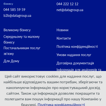
044 222 12 12
бізнесу
044 585 59 59
net@datagroup.ua
b2b@datagroup.ua
Великому бізнесу
Новини
Середньому та малому
Контакти
бізнесу
Політика конфіденційності
Постачальникам послуг
зв'язку
Умови надання послуг
Для Дому
Договірна документація
Інформація для акціонерів та
стейкхолдерів
Цей сайт використовує cookies для надання послуг, що
найбільше відповідають вашим потребам, зберігаючи та
накопичуючи інформацію про користувацький досвід
Приєднуйтесь:
сайтом. Також ця інформація дозволяє покращити та
полегшити вам пошук інформації про нашу Компанію у
© ПрАТ "ДАТАГРУП", 2000 — 2026
браузері.
Політика конфіденційності