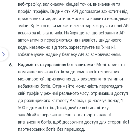
веб-трафіку, включаючи кінцеві точки, визначення та
профілі трафіку. Видимість API допомагає захистити від
прихованих атак, знайти помилки та виявити несподівані
зміни. Крім того, ви можете легко зареєструвати нові API
всього за кілька кликів. Найкраще те, що всі запити API
автоматично перевіряються на наявність шкідливого
коду, незалежно від того, зареєструєте ви їх чи ні,
забезпечуючи надійну безпеку API за замовчуванням.
Видимість та управління бот запитами -
Моніторинг та
пом'якшення атак ботів за допомогою інтегрованих
можливостей, призначених для виявлення та зупинки
небажаних ботів. Отримайте можливість переглядати
свій трафік у режимі реального часу, отримавши доступ
до розширеного каталогу Akamai, що налічує понад 1
500 відомих ботів. Досліджуйте веб-аналітику,
запобігайте перевантаженню та створіть власні
визначення ботів, щоб дозволити доступ для сторонніх і
партнерських ботів без перешкод.