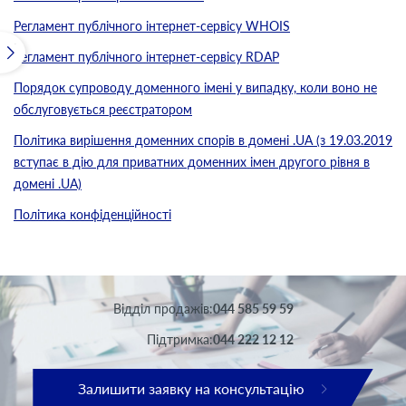
Регламент публічного інтернет-сервісу WHOIS
Регламент публічного інтернет-сервісу RDAP
Порядок супроводу доменного імені у випадку, коли воно не
обслуговується реєстратором
Політика вирішення доменних спорів в домені .UA (з 19.03.2019
вступає в дію для приватних доменних імен другого рівня в
домені .UA)
Політика конфіденційності
Вiддiл продажів:
044 585 59 59
Підтримка:
044 222 12 12
Залишити заявку на консультацію