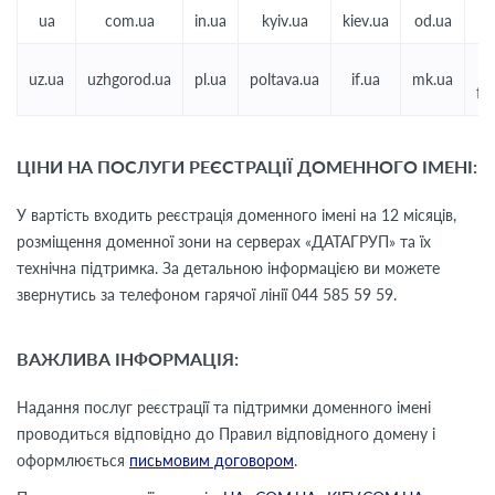
ua
com.ua
in.ua
kyiv.ua
kiev.ua
od.ua
o
uz.ua
uzhgorod.ua
pl.ua
poltava.ua
if.ua
mk.ua
fr
ЦІНИ НА ПОСЛУГИ РЕЄСТРАЦІЇ ДОМЕННОГО ІМЕНІ:
У вартість входить реєстрація доменного імені на 12 місяців,
розміщення доменної зони на серверах «ДАТАГРУП» та їх
технічна підтримка. За детальною інформацією ви можете
звернутись за телефоном гарячої лінії 044 585 59 59.
ВАЖЛИВА ІНФОРМАЦІЯ:
Надання послуг реєстрації та підтримки доменного імені
проводиться відповідно до Правил відповідного домену і
оформлюється
письмовим договором
.