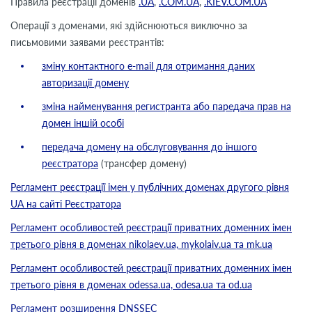
Правила реєстрації доменів
.UA
,
.COM.UA
,
.KIEV.COM.UA
Операції з доменами, які здійснюються виключно за
письмовими заявами реєстрантів:
зміну контактного e-mail для отримання даних
авторизації домену
зміна найменування регистранта або паредача прав на
домен іншій особі
передача домену на обслуговування до іншого
реєстратора
(трансфер домену)
Регламент реєстрації імен у публічних доменах другого рівня
UA на сайті Реєстратора
Регламент особливостей реєстрації приватних доменних імен
третього рівня в доменах nikolaev.ua, mykolaiv.ua та mk.ua
Регламент особливостей реєстрації приватних доменних імен
третього рівня в доменах odessa.ua, odesa.ua та od.ua
Регламент розширення DNSSEC