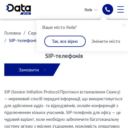
Київ
SIP-телефонія
Ваше місто Київ?
/
/
Головна
Середньому та малому бізнесу
Телефонія
Зв'язок безмежних можливостей
/
SIP-телефонія
Так, все вірно
Змінити місто
SIP-телефонія
Замовити
SIP (Session Initiation Protocol/Протокол встановлення Сеансу)
— мережевий спосіб передачі інформації, що використовується
для здійснення аудіо- та відеодзвінків, онлайн-конференцій з
підключенням кількох учасників. SIP-телефонія для офісу — це
чудовий варіант, коли необхідно забезпечити багатоканальну
систему зв'язку з якісним з'єднанням, можливість оперативно