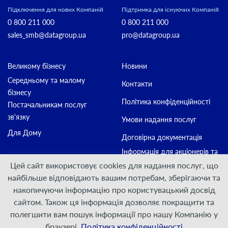
Підключення для нових Компаній
Підтримка для існуючих Компаній
0 800 211 000
0 800 211 000
sales_smb@datagroup.ua
pro@datagroup.ua
Великому бізнесу
Новини
Середньому та малому
Контакти
бізнесу
Політика конфіденційності
Постачальникам послуг
зв'язку
Умови надання послуг
Для Дому
Договірна документація
Інформація для акціонерів та
стейкхолдерів
Цей сайт використовує cookies для надання послуг, що
найбільше відповідають вашим потребам, зберігаючи та
накопичуючи інформацію про користувацький досвід
Приєднуйтесь:
сайтом. Також ця інформація дозволяє покращити та
полегшити вам пошук інформації про нашу Компанію у
© ПрАТ "ДАТАГРУП", 2000 — 2026
браузері.
Політика конфіденційності