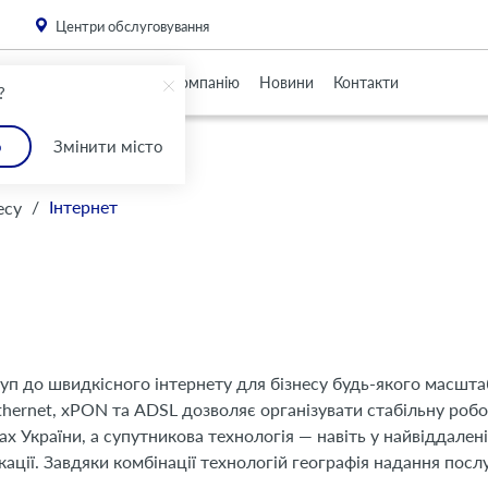
. Please
install this critical browser update
.
Центри обслуговування
Партнерам
Про Компанію
Новини
Контакти
?
о
Змінити місто
усів
усів
/
Інтернет
есу
емних
гроз
емних
гроз
с
п до швидкісного інтернету для бізнесу будь-якого масшта
thernet, xPON та ADSL дозволяє організувати стабільну робо
ах України, а супутникова технологія — навіть у найвіддален
ікації. Завдяки комбінації технологій географія надання посл