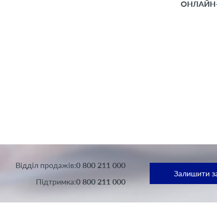
ОНЛАЙН
Вiддiл продажів:
0 800 211 000
Залишити за
Підтримка:
0 800 211 000