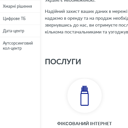
Хмарні рішення
Хмарні рішення
Надійний захист ваших даних в мережі
надаємо в оренду та на продаж необхід
Цифрове ТБ
Цифрове ТБ
звернувшись до нас, ви отримуєте послу
Дата-центр
Дата-центр
кількома постачальниками та узгоджув
Аутсорсинговий
Аутсорсинговий
кол-центр
кол-центр
ПОСЛУГИ
ФІКСОВАНИЙ ІНТЕРНЕТ