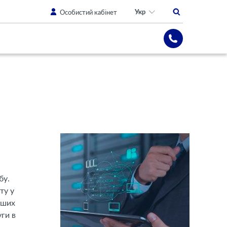
Укр
Особистий кабінет
бу.
ту у
іших
уги в