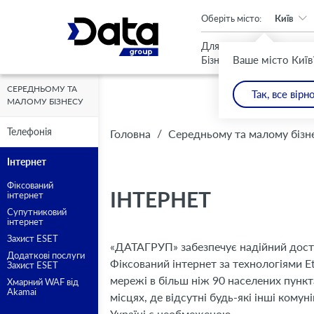
An important update (Chrome 143) is available for your browser
Оберіть місто:
Київ
Для
Для
Ваше місто Київ
Бізнесу
Дому
СЕРЕДНЬОМУ ТА
СЕРЕДНЬОМУ ТА
Так, все вірн
МАЛОМУ БІЗНЕСУ
МАЛОМУ БІЗНЕСУ
Інтернет,
Інтернет там,
Захист від вір
Інтернет там,
Захист від вір
Телефонія
Телефонія
/
Головна
Середньому та малому бізн
що працює
де немає наз
та онлайн за
де немає наз
та онлайн за
Інтернет
Інтернет
без світла
Фіксований
Фіксований
комунікацій
комунікацій
ІНТЕРНЕТ
інтернет
інтернет
Супутниковий
Супутниковий
інтернет
інтернет
За технологією PON, до 1 Гбіт/
Захист ESET
Захист ESET
«ДАТАГРУП» забезпечує надійний досту
Додаткові послуги
Додаткові послуги
Фіксований інтернет за технологіями E
Захист ESET
Захист ESET
мережі в більш ніж 90 населених пункт
Хмарний WAF від
Хмарний WAF від
Akamai
Akamai
місцях, де відсутні будь-які інші комун
Україні є необмеженою.