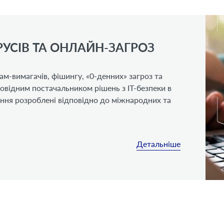
ІРУСІВ ТА ОНЛАЙН-ЗАГРОЗ
ам-вимагачів, фішингу, «0-денних» загроз та
ровідним постачальником рішень з IT-безпеки в
ення розроблені відповідно до міжнародних та
Детальніше