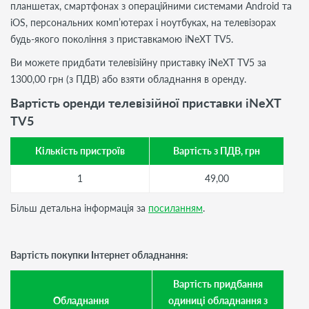
планшетах, смартфонах з операційними системами Android та
iOS, персональних комп’ютерах і ноутбуках, на телевізорах
будь-якого покоління з приставкамою iNeXT TV5.
Ви можете придбати телевізійну приставку iNeXT TV5 за
1300,00 грн (з ПДВ) або взяти обладнання в оренду.
Вартість оренди телевізійної приставки iNeXT
TV5
Кількість пристроїв
Вартість з ПДВ, грн
1
49,00
Більш детальна інформація за
посиланням
.
Вартість покупки Інтернет обладнання:
Вартість придбання
Обладнання
одиниці обладнання з