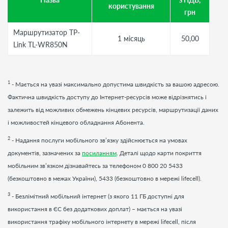
користування
грн
Маршрутизатор TP-
1 місяць
50,00
Link TL-WR850N
1
- Мається на увазі максимально допустима швидкість за вашою адресою.
Фактична швидкість доступу до Інтернет-ресурсів може відрізнятись і
залежить від можливих обмежень кінцевих ресурсів, маршрутизації даних
і можливостей кінцевого обладнання Абонента.
2
- Надання послуги мобільного зв’язку здійснюється на умовах
документів, зазначених за
посиланням
. Деталі щодо карти покриття
мобільним зв’язком дізнавайтесь за телефоном 0 800 20 5433
(безкоштовно в межах України), 5433 (безкоштовно в мережі lifecell).
3
- Безлімітний мобільний інтернет (з якого 11 ГБ доступні для
використання в ЄС без додаткових доплат) – мається на увазі
використання трафіку мобільного інтернету в мережі lifecell, після