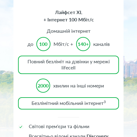
Лайфсет XL
+ Інтернет 100 Мбіт/с
Домашній інтернет
до
100
Мбіт/с +
140+
каналів
Повний безліміт на дзвінки у мережі
lifecell
2000
хвилин на інші номери
3
Безлімітний мобільний інтернет
Світові прем'єри та фільми
Всесвітньо відомі канали
Discovery
,