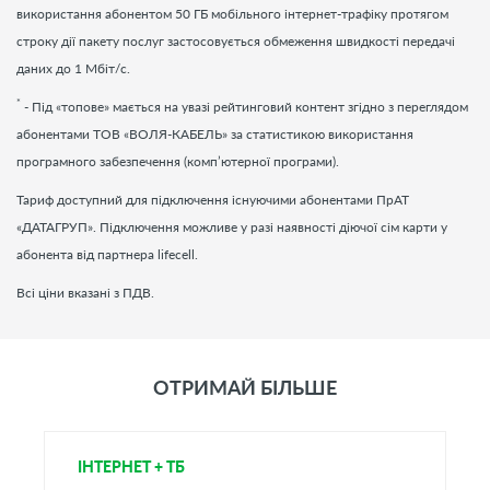
використання абонентом 50 ГБ мобільного інтернет-трафіку протягом
строку дії пакету послуг застосовується обмеження швидкості передачі
даних до 1 Мбіт/c.
*
- Під «топове» мається на увазі рейтинговий контент згідно з переглядом
абонентами ТОВ «ВОЛЯ-КАБЕЛЬ» за статистикою використання
програмного забезпечення (комп’ютерної програми).
Тариф доступний для підключення існуючими абонентами ПрАТ
«ДАТАГРУП». Підключення можливе у разі наявності діючої сім карти у
абонента від партнера lifecell.
Всі ціни вказані з ПДВ.
ОТРИМАЙ БІЛЬШЕ
ІНТЕРНЕТ + ТБ
Т