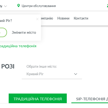
. Please
install this critical browser update
.
Центри обслуговування
іг
Партнерам
Про Компанію
Новини
Контакти
ий Ріг?
о
Змінити місто
радиційна телефонія
 РОЗІ
Обрати інше місто:
Кривий Ріг
ТРАДИЦІЙНА ТЕЛЕФОНІЯ
SIP-ТЕЛЕФОНІЯ