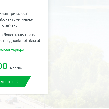
илин тривалості
 абонентами мереж
го зв’язку
а абонентську плату
сті відповідної пільги)
 умови тарифу
00
грн/міс
мовити