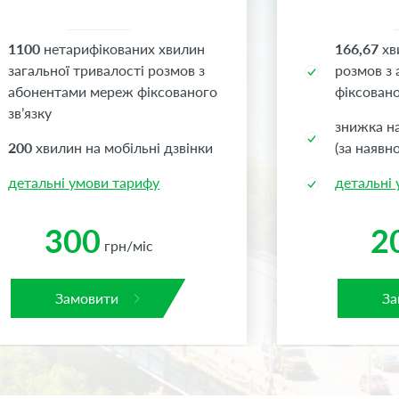
1100
нетарифікованих хвилин
166,67
хв
загальної тривалості розмов з
розмов з
абонентами мереж фіксованого
фіксовано
зв’язку
знижка н
200
хвилин на мобільні дзвінки
(за наявно
детальні умови тарифу
детальні
300
2
грн/міс
Замовити
За