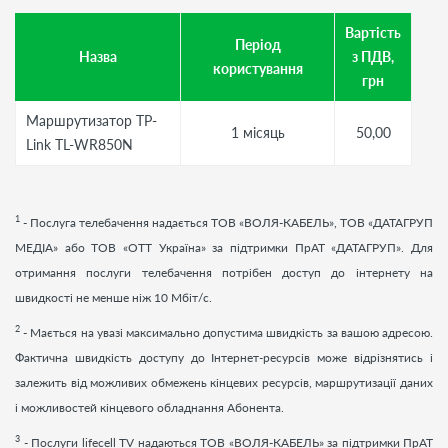
Вартість
Період
Назва
з ПДВ,
користування
грн
Маршрутизатор TP-
1 місяць
50,00
Link TL-WR850N
1
- Послуга телебачення надається ТОВ «ВОЛЯ-КАБЕЛЬ», ТОВ «ДАТАГРУП
МЕДІА» або ТОВ «ОТТ Україна» за підтримки ПрАТ «ДАТАГРУП». Для
отримання послуги телебачення потрібен доступ до інтернету на
швидкості не менше ніж 10 Мбіт/с.
2
- Мається на увазі максимально допустима швидкість за вашою адресою.
Фактична швидкість доступу до Інтернет-ресурсів може відрізнятись і
залежить від можливих обмежень кінцевих ресурсів, маршрутизації даних
і можливостей кінцевого обладнання Абонента.
3
- Послуги
lifecell
TV
надаються ТОВ «ВОЛЯ-КАБЕЛЬ» за підтримки ПрАТ