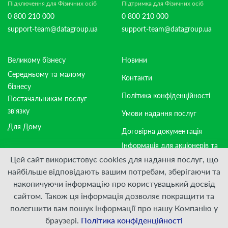
Підключення для Фізичних осіб
Підтримка для Фізичних осіб
0 800 210 000
0 800 210 000
support-team@datagroup.ua
support-team@datagroup.ua
Великому бізнесу
Новини
Середньому та малому
Контакти
бізнесу
Політика конфіденційності
Постачальникам послуг
зв'язку
Умови надання послуг
Для Дому
Договірна документація
Інформація для акціонерів та
стейкхолдерів
Цей сайт використовує cookies для надання послуг, що
найбільше відповідають вашим потребам, зберігаючи та
накопичуючи інформацію про користувацький досвід
Приєднуйтесь:
сайтом. Також ця інформація дозволяє покращити та
полегшити вам пошук інформації про нашу Компанію у
© ПрАТ "ДАТАГРУП", 2000 — 2026
браузері.
Політика конфіденційності