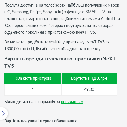
Послуга доступна на телевізорах найбільш популярних марок
(LG, Samsung, Philips, Sony та ін.) з функцією SMART TV, на
планшетах, смартфонах з операційними системами Android та
iOS, персональних комп’ютерах і ноутбуках, на телевізорах
будь-якого покоління з приставкамою iNeXT TV5.
Ви можете придбати телевізійну приставку iNeXT TV5 за
1300,00 грн (з ПДВ) або взяти обладнання в оренду.
Вартість оренди телевізійної приставки iNeXT
TV5
Кількість пристроїв
Вартість з ПДВ, грн
1
49,00
Більш детальна інформація за
посиланням
.
Вартість покупки Інтернет обладнання: