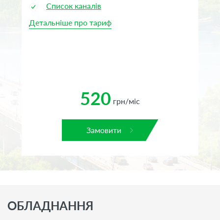
Список каналів
Детальніше про тариф
Де
520
грн/міс
Замовити
ОБЛАДНАННЯ