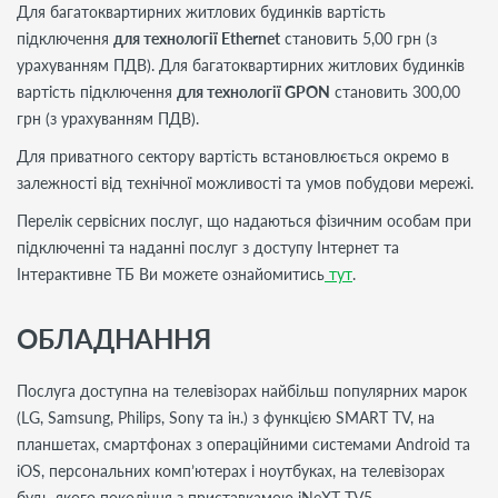
Для багатоквартирних житлових будинків вартість
підключення
для технології Ethernet
становить 5,00 грн (з
урахуванням ПДВ). Для багатоквартирних житлових будинків
вартість підключення
для технології GPON
становить 300,00
грн (з урахуванням ПДВ).
Для приватного сектору вартість встановлюється окремо в
залежності від технічної можливості та умов побудови мережі.
Перелік сервісних послуг, що надаються фізичним особам при
підключенні та наданні послуг з доступу Інтернет та
Інтерактивне ТБ Ви можете ознайомитись
тут
.
ОБЛАДНАННЯ
Послуга доступна на телевізорах найбільш популярних марок
(LG, Samsung, Philips, Sony та ін.) з функцією SMART TV, на
планшетах, смартфонах з операційними системами Android та
iOS, персональних комп’ютерах і ноутбуках, на телевізорах
будь-якого покоління з приставкамою iNeXT TV5.