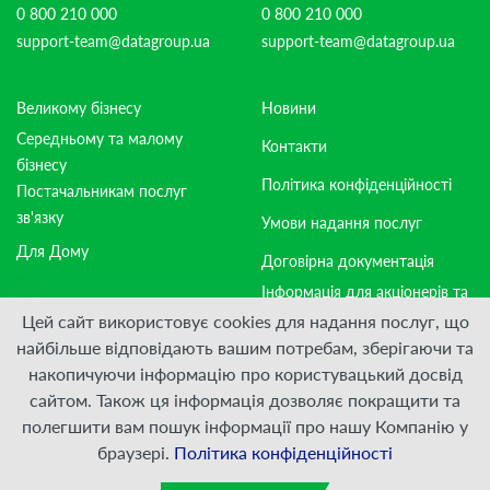
0 800 210 000
0 800 210 000
support-team@datagroup.ua
support-team@datagroup.ua
Великому бізнесу
Новини
Середньому та малому
Контакти
бізнесу
Політика конфіденційності
Постачальникам послуг
зв'язку
Умови надання послуг
Для Дому
Договірна документація
Інформація для акціонерів та
стейкхолдерів
Цей сайт використовує cookies для надання послуг, що
найбільше відповідають вашим потребам, зберігаючи та
накопичуючи інформацію про користувацький досвід
Приєднуйтесь:
сайтом. Також ця інформація дозволяє покращити та
полегшити вам пошук інформації про нашу Компанію у
© ПрАТ "ДАТАГРУП", 2000 — 2026
браузері.
Політика конфіденційності
Розроблено
VIS-A-VIS