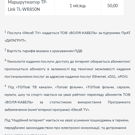
Маршрутизатор TP-
1 місяць
50,00
Link TL-WR850N
1
Послуга «
lifecell
TV
» надається ТОВ «ВОЛЯ-КАБЕЛЬ» за підтримки ПрАТ
«ДАТАГРУП».
2
Вартість тарифів вказана з урахуванням ПДВ.
3
Технологія надання послуги доступу до Інтернет обирається абонентом/
пропонується абоненту в залежності від технічної можливості надання
постачальником послуг за адресою надання послуг Ethernet, xDSL, xPON.
4
Під «ТОПові ТВ канали», «Топові фільми», «ТОПові фільми, серіали,
мульти, шоу та спорт» мається на увазі рейтинг перегляду абонентів ТОВ
«ВОЛЯ-КАБЕЛЬ» за статистикою використання Програмного
забезпечення (комп’ютерної програми) «
lifecell
TV
».
Під "Надійний Інтернет" мається на увазі усунення пошкоджень в терміни,
передбачені законодавством про електронні комунікації, та дотримання