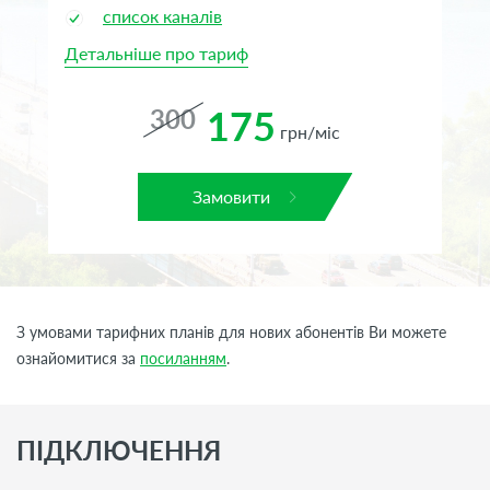
список каналів
Детальніше про тариф
Де
175
300
грн/міс
Замовити
З умовами тарифних планів для нових абонентів Ви можете
ознайомитися за
посиланням
.
ПІДКЛЮЧЕННЯ