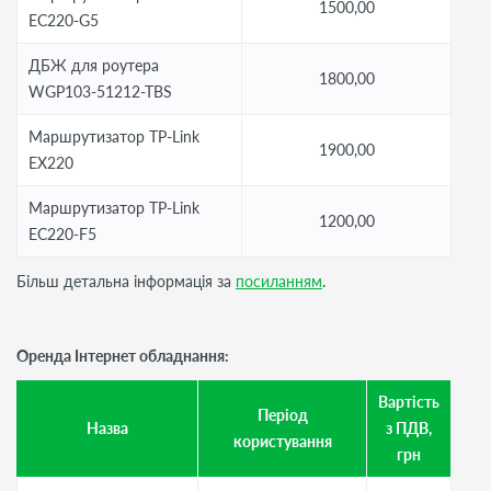
1500,00
EC220-G5
ДБЖ для роутера
1800,00
WGP103-51212-TBS
Маршрутизатор TP-Link
1900,00
EX220
Маршрутизатор TP-Link
1200,00
EC220-F5
Більш детальна інформація за
посиланням
.
Оренда Інтернет обладнання:
Вартість
Період
Назва
з ПДВ,
користування
грн