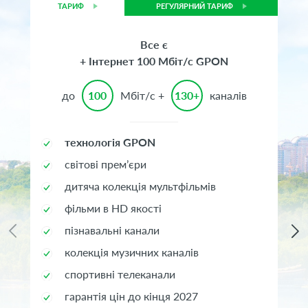
ТАРИФ
РЕГУЛЯРНИЙ ТАРИФ
Все є
+ Інтернет 100 Мбіт/с GPON
до
100
Мбіт/с +
130+
каналів
технологія GPON
світові прем’єри
дитяча колекція мультфільмів
фільми в HD якості
пізнавальні канали
колекція музичних каналів
спортивні телеканали
гарантія цін до кінця 2027