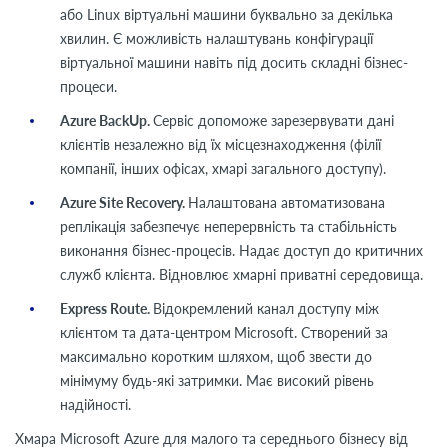
або Linux віртуальні машини буквально за декілька
хвилин. Є можливість налаштувань конфігурації
віртуальної машини навіть під досить складні бізнес-
процеси.
Azure BackUp.
Сервіс допоможе зарезервувати дані
клієнтів незалежно від їх місцезнаходження (філії
компанії, інших офісах, хмарі загального доступу).
Azure Site Recovery.
Налаштована автоматизована
реплікація забезпечує неперервність та стабільність
виконання бізнес-процесів. Надає доступ до критичних
служб клієнта. Відновлює хмарні приватні середовища.
Express Route.
Відокремлений канал доступу між
клієнтом та дата-центром
Microsoft. Створений за
максимально коротким шляхом, щоб звести до
мінімуму будь-які затримки. Має високий рівень
надійності.
Хмара Microsoft Azure для малого та середнього бізнесу від