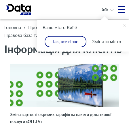
Київ
/
/
Головна
Про Компанію
Ваше місто Київ?
/
Інформація для клієнтів
Правова база та комплаєнс
Так, все вірно
Змінити місто
Інформація для клієнтів
Зміна вартості окремих тарифів на пакети додаткової
послуги «OLL.TV»