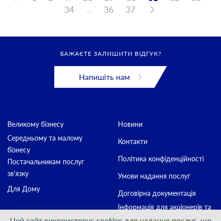
34
...
36
37
БАЖАЄТЕ ЗАЛИШИТИ ВІДГУК?
Напишіть нам
Великому бізнесу
Новини
Середньому та малому
Контакти
бізнесу
Політика конфіденційності
Постачальникам послуг
зв'язку
Умови надання послуг
Для Дому
Договірна документація
Інформація для акціонерів та
стейкхолдерів
Цей сайт використовує cookies для надання послуг, що