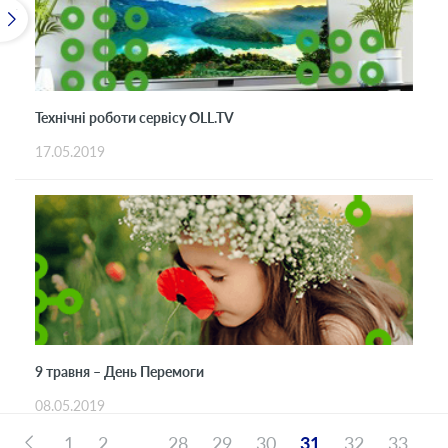
Технічні роботи сервісу OLL.TV
17.05.2019
9 травня – День Перемоги
08.05.2019
1
2
...
28
29
30
31
32
33