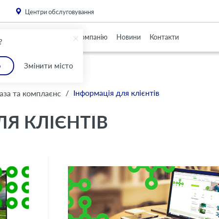
. Please
install this critical browser update
.
Центри обслуговування
Партнерам
Про Компанію
Новини
Контакти
?
о
Змінити місто
/
Інформація для клієнтів
аза та комплаєнс
Я КЛІЄНТІВ