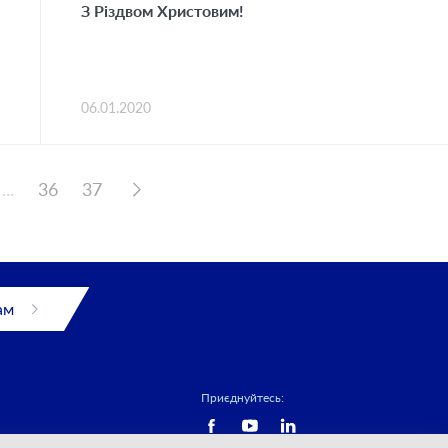
З Різдвом Христовим!
06.01.2020
...
36
37
ам
Приєднуйтесь: