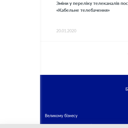
Зміни у переліку телеканалів по
«Кабельне телебачення»
20.01.2020
Великому бізнесу
Середньому та малому бізнесу