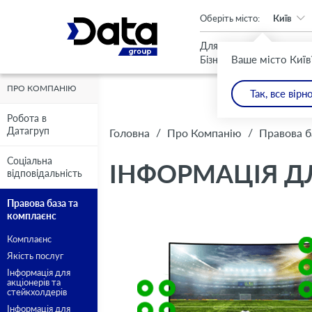
An important update (Chrome 143) is available for your browser
Оберіть місто:
Київ
Для
Для
Ваше місто Київ
Бізнесу
Дому
ПРО КОМПАНІЮ
Так, все вірн
Робота в
Датагруп
/
/
Головна
Про Компанію
Правова б
Соціальна
ІНФОРМАЦІЯ ДЛ
відповідальність
Правова база та
комплаєнс
Комплаєнс
Якість послуг
Інформація для
акціонерів та
стейкхолдерів
Інформація для