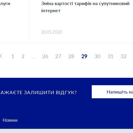
слуги
Зміна вартості тарифів на супутниковий
інтернет
20.01.2020
1
2
...
26
27
28
29
30
31
32
Напишіть н
БАЖАЄТЕ ЗАЛИШИТИ ВІДГУК?
Новини
Контакти