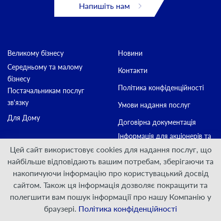
Напишіть нам
Великому бізнесу
Новини
Середньому та малому
Контакти
бізнесу
Політика конфіденційності
Постачальникам послуг
зв'язку
Умови надання послуг
Для Дому
Договірна документація
Інформація для акціонерів та
стейкхолдерів
Цей сайт використовує cookies для надання послуг, що
найбільше відповідають вашим потребам, зберігаючи та
накопичуючи інформацію про користувацький досвід
Приєднуйтесь:
сайтом. Також ця інформація дозволяє покращити та
полегшити вам пошук інформації про нашу Компанію у
© ПрАТ "ДАТАГРУП", 2000 — 2026
браузері.
Політика конфіденційності