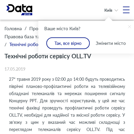
Київ
/
/
Головна
Про Компанію
Ваше місто Київ?
/
Правова база та комплаєнс
Інформація для клієнтів
Так, все вірно
Змінити місто
/
Технічні роботи сервісу OLL.TV
Технічні роботи сервісу OLL.TV
17.05.2019
27* травня 2019 року з 02:00 до 14:00 будуть проводитись
піврічні планово-профілактичні роботи на телевізійному
обладнані телеканалів та мережах поширення сигналу
Концерну РРТ. Для зручності користувачів, у цей же час
технічні фахівці проведуть профілактичні роботи сервісу
OLL.TV, необхідні для надійної та якісної роботи сервісу. У
зв’язку з цим у вказаний час можливі складнощі з
переглядом телеканалів сервісу OLL.TV. Під час