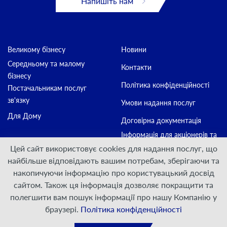
Напишіть нам
Великому бізнесу
Новини
Середньому та малому
Контакти
бізнесу
Політика конфіденційності
Постачальникам послуг
зв'язку
Умови надання послуг
Для Дому
Договірна документація
Інформація для акціонерів та
стейкхолдерів
Цей сайт використовує cookies для надання послуг, що
найбільше відповідають вашим потребам, зберігаючи та
накопичуючи інформацію про користувацький досвід
Приєднуйтесь:
сайтом. Також ця інформація дозволяє покращити та
полегшити вам пошук інформації про нашу Компанію у
© ПрАТ "ДАТАГРУП", 2000 — 2026
браузері.
Політика конфіденційності
Розроблено
VIS-A-VIS