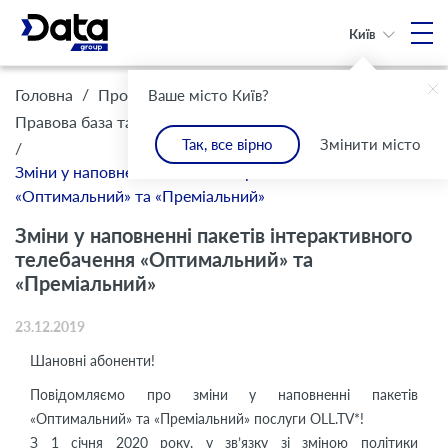
Київ
/
/
Головна
Про Компанію
Ваше місто Київ?
/
Правова база та комплаєнс
Інформація для клієнтів
Так, все вірно
Змінити місто
/
Зміни у наповненні пакетів інтерактивного телебачення
«Оптимальний» та «Преміальний»
Зміни у наповненні пакетів інтерактивного
телебачення «Оптимальний» та
«Преміальний»
23.12.2019
Шановні абоненти!
Повідомляємо про зміни у наповненні пакетів
«Оптимальний» та «Преміальний» послуги OLL.TV*!
З 1 січня 2020 року, у зв’язку зі зміною політики