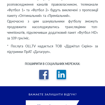
розповсюдження каналів правовласником, телеканали
«Футбол 1» та «Футбол 2» будуть виключені з пропозиції
пакету «Оптимальний» та «Преміальний».
Одночасно з цим шанувальники футболу зможуть
продовжити насолоджуватись трансляціями топ-
чемпіонатів, підключивши додатковий пакет «Футбол HD»
за 109 грн/міс.
* Послуга OLL.TV надається ТОВ «Діджітал Скрінз» за
підтримки ПрАТ «Датагруп».
ПОШИРИТИ В СОЦІАЛЬНИХ МЕРЕЖАХ:
БАЖАЄТЕ ЗАЛИШИТИ ВІДГУК?