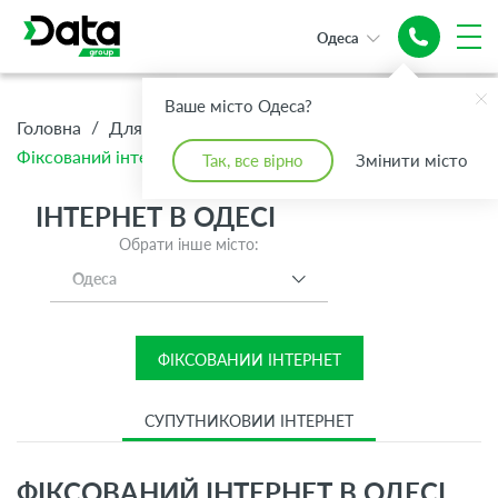
Одеса
Швидкісний та
Швидкісний та
Надійний
Надійний
надійний
Ваше місто Одеса?
надійний
Інтернет
Інтернет
Інтернет
/
/
/
Головна
Для Дому
Інтернет
Інтернет
до 1Гбіт/с
Фіксований інтернет
до 1Гбіт/с
Так, все вірно
Змінити місто
ІНТЕРНЕТ В ОДЕСІ
Обрати інше місто:
Одеса
ФІКСОВАНИЙ ІНТЕРНЕТ
СУПУТНИКОВИЙ ІНТЕРНЕТ
ФІКСОВАНИЙ ІНТЕРНЕТ В ОДЕСІ