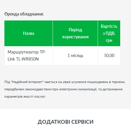
Оренда обладнання:
Вартість
Період
Назва
з ПДВ,
користування
грн
Маршрутизатор TP-
1 місяць
50,00
Link TL-WR850N
Під "Надійний Інтернет" мається на увазі усунення пошкоджень в терміни,
передбачені законодавством про електронні комунікації, та дотримання
параметрів якості послуг.
ДОДАТКОВІ СЕРВІСИ