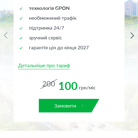
технологія GPON
необмежений трафік
підтримка 24/7
зручний сервіс
гарантія цін до кінця 2027
Детальніше про тариф
Де
100
200
грн/міс
Замовити