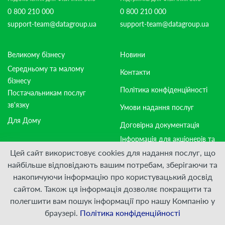
0 800 210 000
0 800 210 000
support-team@datagroup.ua
support-team@datagroup.ua
Великому бізнесу
Новини
Середньому та малому
Контакти
бізнесу
Політика конфіденційності
Постачальникам послуг
зв'язку
Умови надання послуг
Для Дому
Договірна документація
Інформація для акціонерів та
стейкхолдерів
Цей сайт використовує cookies для надання послуг, що
найбільше відповідають вашим потребам, зберігаючи та
накопичуючи інформацію про користувацький досвід
Приєднуйтесь:
сайтом. Також ця інформація дозволяє покращити та
полегшити вам пошук інформації про нашу Компанію у
© ПрАТ "ДАТАГРУП", 2000 — 2026
браузері.
Політика конфіденційності