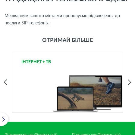
Мешканцям вашого міста ми пропонуємо підключення до
послуги SIP-телефонія.
ОТРИМАЙ БІЛЬШЕ
ІНТЕРНЕТ + ТБ
І
Підключення для Фізичних осіб
Підтримка для Фізичних осіб