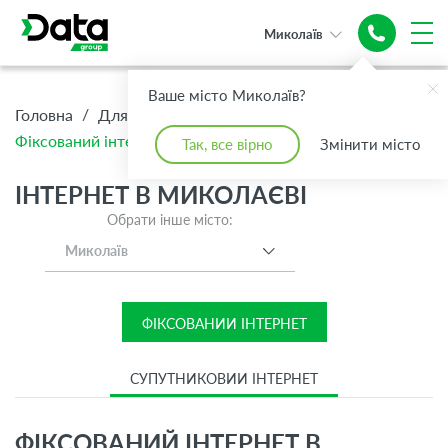
Миколаїв
Швидкісний та
Швидкісний та
Надійний
Надійний
надійний
Ваше місто Миколаїв?
надійний
Інтернет
Інтернет
Інтернет
/
/
/
Головна
Для Дому
Інтернет
Інтернет
до 1Гбіт/с
Фіксований інтернет
до 1Гбіт/с
Так, все вірно
Змінити місто
ІНТЕРНЕТ В МИКОЛАЄВІ
Обрати інше місто:
Миколаїв
ФІКСОВАНИЙ ІНТЕРНЕТ
СУПУТНИКОВИЙ ІНТЕРНЕТ
ФІКСОВАНИЙ ІНТЕРНЕТ В