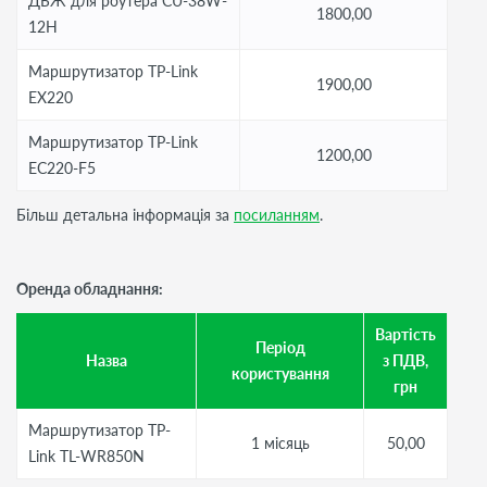
ДБЖ для роутера CU-38W-
1800,00
12H
Маршрутизатор TP-Link
1900,00
EX220
Маршрутизатор TP-Link
1200,00
EC220-F5
Більш детальна інформація за
посиланням
.
Оренда обладнання:
Вартість
Період
Назва
з ПДВ,
користування
грн
Маршрутизатор TP-
1 місяць
50,00
Link TL-WR850N