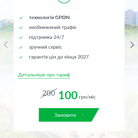
технологія GPON
необмежений трафік
підтримка 24/7
зручний сервіс
гарантія цін до кінця 2027
Детальніше про тариф
Де
100
200
грн/міс
Замовити