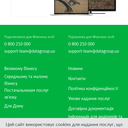
Підключення для Фізичних осіб
Підтримка для Фізичних осіб
0 800 210 000
0 800 210 000
support-team@datagroup.ua
support-team@datagroup.ua
Великому бізнесу
Новини
Середньому та малому
Контакти
бізнесу
Політика конфіденційності
Постачальникам послуг
зв'язку
Умови надання послуг
Для Дому
Договірна документація
Інформація для акціонерів та
стейкхолдерів
Цей сайт використовує cookies для надання послуг, що