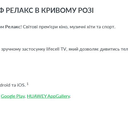
Ф РЕЛАКС В КРИВОМУ РОЗІ
фом
Релакс
! Світові прем'єри кіно, музичні хіти та спорт.
у зручному застосунку
lifecell
TV
, який дозволяє дивитись тел
1
roid та iOS.
,
Google Play
,
HUAWEY AppGallery
.