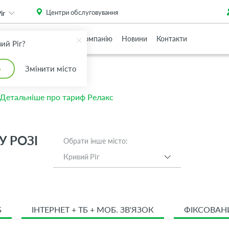
. Please
install this critical browser update
.
Центри обслуговування
іг
Партнерам
Про Компанію
Новини
Контакти
ий Ріг?
о
Змінити місто
Детальніше про тариф Релакс
 РОЗІ
Обрати інше місто:
Кривий Ріг
Б
ІНТЕРНЕТ + ТБ + МОБ. ЗВ'ЯЗОК
ФІКСОВАН