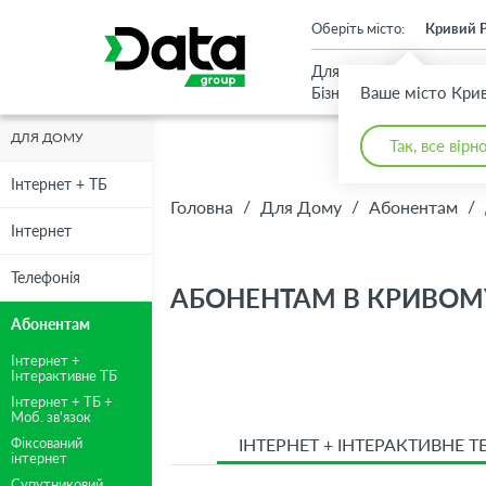
An important update (Chrome 143) is available for your browser
Оберіть місто:
Кривий Р
Для
Для
Ваше місто Крив
Бізнесу
Дому
ДЛЯ ДОМУ
Так, все вірн
Інтернет + ТБ
/
/
/
Головна
Для Дому
Абонентам
Інтернет
Телефонія
АБОНЕНТАМ В КРИВОМУ
Абонентам
Інтернет +
Інтерактивне ТБ
Інтернет + ТБ +
Моб. зв'язок
ІНТЕРНЕТ + ІНТЕРАКТИВНЕ Т
Фіксований
інтернет
Супутниковий