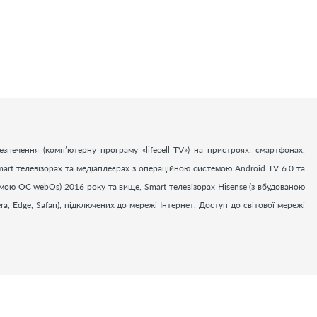
езпечення (комп’ютерну програму «
lifecell
TV
») на пристроях: смартфонах,
art телевізорах та медіаплеєрах з операційною системою Android TV 6.0 та
емою ОС webOs) 2016 року та вище, Smart телевізорах Hisense (з вбудованою
a, Edge, Safari), підключених до мережі Інтернет. Доступ до світової мережі