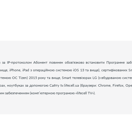
 за ІР-протоколом Абонент повинен обов'язково встановити Програмне заб
ище, iPhone, iPad з операційною системою iOS 13 та вище), сертифікованих Sm
стемою ОС Tizen) 2015 року та вище, Smart телевізорах LG (з вбудованою сист
 ноутбуках за допомогою Сайту tv.lifecell.ua (браузери: Chrome, Firefox, Oper
ним забезпеченням (комп’ютерною програмою «
lifecell
TV
»).