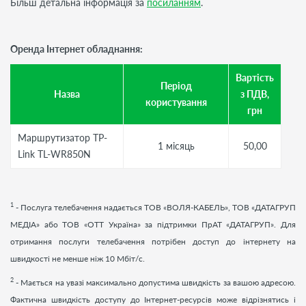
Більш детальна інформація за
посиланням
.
Оренда Інтернет обладнання:
Вартість
Період
Назва
з ПДВ,
користування
грн
Маршрутизатор TP-
1 місяць
50,00
Link TL-WR850N
1
- Послуга телебачення надається ТОВ «ВОЛЯ-КАБЕЛЬ», ТОВ «ДАТАГРУП
МЕДІА» або ТОВ «ОТТ Україна» за підтримки ПрАТ «ДАТАГРУП». Для
отримання послуги телебачення потрібен доступ до інтернету на
швидкості не менше ніж 10 Мбіт/с.
2
- Мається на увазі максимально допустима швидкість за вашою адресою.
Фактична швидкість доступу до Інтернет-ресурсів може відрізнятись і