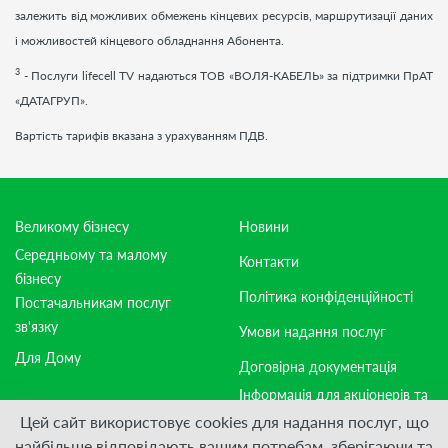
залежить від можливих обмежень кінцевих ресурсів, маршрутизації даних
і можливостей кінцевого обладнання Абонента.
3
- Послуги
lifecell
TV
надаються ТОВ «ВОЛЯ-КАБЕЛЬ» за підтримки ПрАТ
«ДАТАГРУП».
Вартість тарифів вказана з урахуванням ПДВ.
Великому бізнесу
Новини
Середньому та малому
Контакти
бізнесу
Політика конфіденційності
Постачальникам послуг
зв'язку
Умови надання послуг
Для Дому
Договірна документація
Інформація для акціонерів та
стейкхолдерів
Цей сайт використовує cookies для надання послуг, що
найбільше відповідають вашим потребам, зберігаючи та