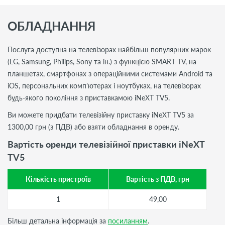
ОБЛАДНАННЯ
Послуга доступна на телевізорах найбільш популярних марок
(LG, Samsung, Philips, Sony та ін.) з функцією SMART TV, на
планшетах, смартфонах з операційними системами Android та
iOS, персональних комп’ютерах і ноутбуках, на телевізорах
будь-якого покоління з приставкамою iNeXT TV5.
Ви можете придбати телевізійну приставку iNeXT TV5 за
1300,00 грн (з ПДВ) або взяти обладнання в оренду.
Вартість оренди телевізійної приставки iNeXT
TV5
Кількість пристроїв
Вартість з ПДВ, грн
1
49,00
Більш детальна інформація за
посиланням
.