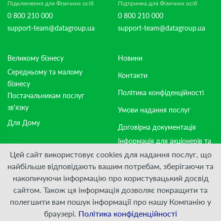
Підключення для Фізичних осіб
Підтримка для Фізичних осіб
0 800 210 000
0 800 210 000
support-team@datagroup.ua
support-team@datagroup.ua
Великому бізнесу
Новини
Середньому та малому
Контакти
бізнесу
Політика конфіденційності
Постачальникам послуг
зв'язку
Умови надання послуг
Для Дому
Договірна документація
Інформація для акціонерів та
стейкхолдерів
Цей сайт використовує cookies для надання послуг, що
найбільше відповідають вашим потребам, зберігаючи та
накопичуючи інформацію про користувацький досвід
Приєднуйтесь:
сайтом. Також ця інформація дозволяє покращити та
полегшити вам пошук інформації про нашу Компанію у
© ПрАТ "ДАТАГРУП", 2000 — 2026
браузері.
Політика конфіденційності