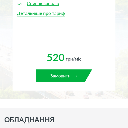
Список каналів
Детальніше про тариф
Де
520
грн/міс
Замовити
ОБЛАДНАННЯ