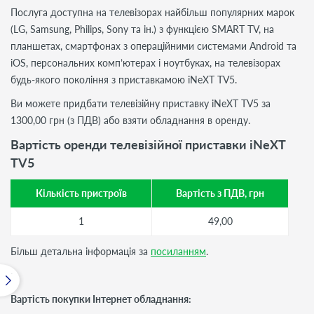
Послуга доступна на телевізорах найбільш популярних марок
(LG, Samsung, Philips, Sony та ін.) з функцією SMART TV, на
планшетах, смартфонах з операційними системами Android та
iOS, персональних комп’ютерах і ноутбуках, на телевізорах
будь-якого покоління з приставкамою iNeXT TV5.
Ви можете придбати телевізійну приставку iNeXT TV5 за
1300,00 грн (з ПДВ) або взяти обладнання в оренду.
Вартість оренди телевізійної приставки iNeXT
TV5
Кількість пристроїв
Вартість з ПДВ, грн
1
49,00
Більш детальна інформація за
посиланням
.
Вартість покупки Інтернет обладнання: