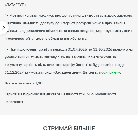
«ДАТАГРУП»
2
- Мається на увазі максимально допустима швидкість за вашою адресою.
Фактична швидкість доступу до Інтернет-ресурсів може відрізнятись і
залежить від можливих обмежень кінцевих ресурсів, маршрутизації даних
і можливостей кінцевого обладнання Абонента.
3
- При підключені тарифу в період з 01.07.2026 по 31.10.2026 включно на
умовах акції «Отримай знижку 50% на 3 місяці» і при переході на
регулярну вартість підключеного тарифу його ціна буде незмінною до
31.12.2027 за умовами акції «Захищені ціни». Деталі за
посиланням
.
Всі ціни вказані з ПДВ.
Тарифи на підключення дійсні за наявності технічної можливості
включення.
ОТРИМАЙ БІЛЬШЕ