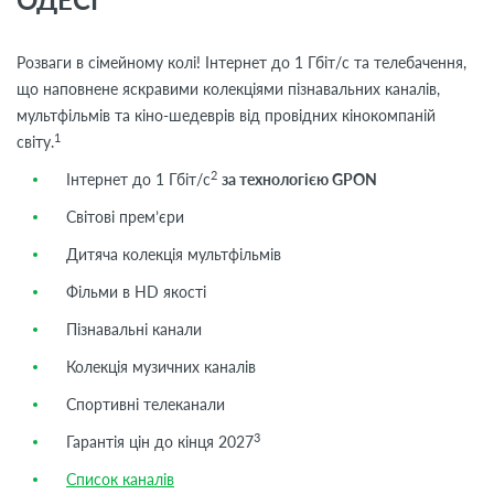
Розваги в сімейному колі! Інтернет до 1 Гбіт/с та телебачення,
що наповнене яскравими колекціями пізнавальних каналів,
мультфільмів та кіно-шедеврів від провідних кінокомпаній
1
світу.
2
Інтернет до 1 Гбіт/с
за технологією GPON
Світові прем’єри
Дитяча колекція мультфільмів
Фільми в HD якості
Пізнавальні канали
Колекція музичних каналів
Спортивні телеканали
3
Гарантія цін до кінця 2027
Список каналів