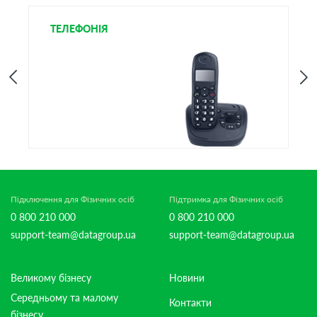
ТЕЛЕФОНІЯ
І
Підключення для Фізичних осіб
Підтримка для Фізичних осіб
0 800 210 000
0 800 210 000
support-team@datagroup.ua
support-team@datagroup.ua
Великому бізнесу
Новини
Середньому та малому
Контакти
бізнесу