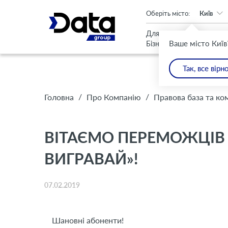
An important update (Chrome 143) is available for your browser
Оберіть місто:
Київ
Для
Для
Ваше місто Київ
Бізнесу
Дому
Так, все вірн
/
/
Головна
Про Компанію
Правова база та ко
ВІТАЄМО ПЕРЕМОЖЦІВ 
ВИГРАВАЙ»!
07.02.2019
Шановні абоненти!