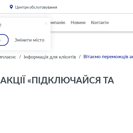
. Please
install this critical browser update
.
Центри обслуговування
Партнерам
Про Компанію
Новини
Контакти
?
о
Змінити місто
/
/
Вітаємо переможців ак
мплаєнс
Інформація для клієнтів
АКЦІЇ «ПІДКЛЮЧАЙСЯ ТА