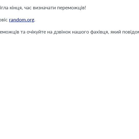
ігла кінця, час визначати переможців!
рвіс
random.org
.
можців та очікуйте на дзвінок нашого фахівця, який повідом