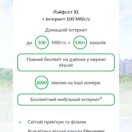
Лайфсет XL
+ Інтернет 100 Мбіт/с
Домашній інтернет
до
100
Мбіт/с +
140+
каналів
Повний безліміт на дзвінки у мережі
lifecell
2000
хвилин на інші номери
3
Безлімітний мобільний інтернет
Світові прем'єри та фільми
Всесвітньо відомі канали
Discovery
,