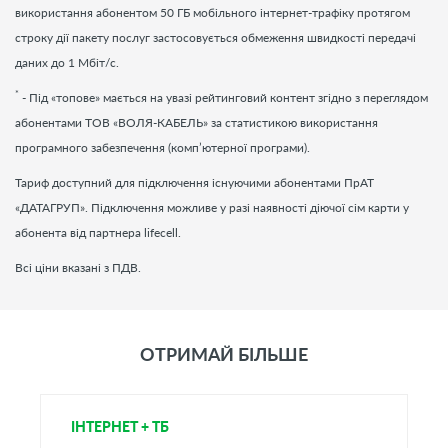
використання абонентом 50 ГБ мобільного інтернет-трафіку протягом
строку дії пакету послуг застосовується обмеження швидкості передачі
даних до 1 Мбіт/c.
*
- Під «топове» мається на увазі рейтинговий контент згідно з переглядом
абонентами ТОВ «ВОЛЯ-КАБЕЛЬ» за статистикою використання
програмного забезпечення (комп’ютерної програми).
Тариф доступний для підключення існуючими абонентами ПрАТ
«ДАТАГРУП». Підключення можливе у разі наявності діючої сім карти у
абонента від партнера lifecell.
Всі ціни вказані з ПДВ.
ОТРИМАЙ БІЛЬШЕ
ІНТЕРНЕТ + ТБ
Т