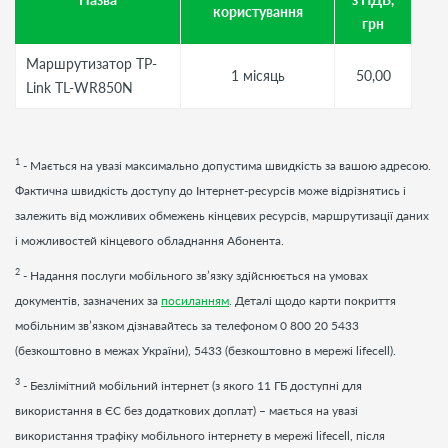
користування
грн
Маршрутизатор TP-
1 місяць
50,00
Link TL-WR850N
1
- Мається на увазі максимально допустима швидкість за вашою адресою.
Фактична швидкість доступу до Інтернет-ресурсів може відрізнятись і
залежить від можливих обмежень кінцевих ресурсів, маршрутизації даних
і можливостей кінцевого обладнання Абонента.
2
- Надання послуги мобільного зв’язку здійснюється на умовах
документів, зазначених за
посиланням
. Деталі щодо карти покриття
мобільним зв’язком дізнавайтесь за телефоном 0 800 20 5433
(безкоштовно в межах України), 5433 (безкоштовно в мережі lifecell).
3
- Безлімітний мобільний інтернет (з якого 11 ГБ доступні для
використання в ЄС без додаткових доплат) – мається на увазі
використання трафіку мобільного інтернету в мережі lifecell, після