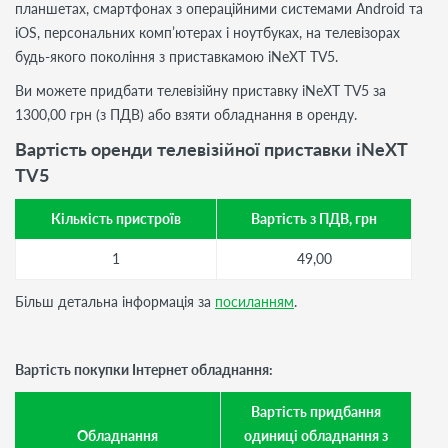
планшетах, смартфонах з операційними системами Android та
iOS, персональних комп’ютерах і ноутбуках, на телевізорах
будь-якого покоління з приставкамою iNeXT TV5.
Ви можете придбати телевізійну приставку iNeXT TV5 за
1300,00 грн (з ПДВ) або взяти обладнання в оренду.
Вартість оренди телевізійної приставки iNeXT
TV5
Кількість пристроїв
Вартість з ПДВ, грн
1
49,00
Більш детальна інформація за
посиланням
.
Вартість покупки Інтернет обладнання:
Вартість придбання
Обладнання
одиниці обладнання з