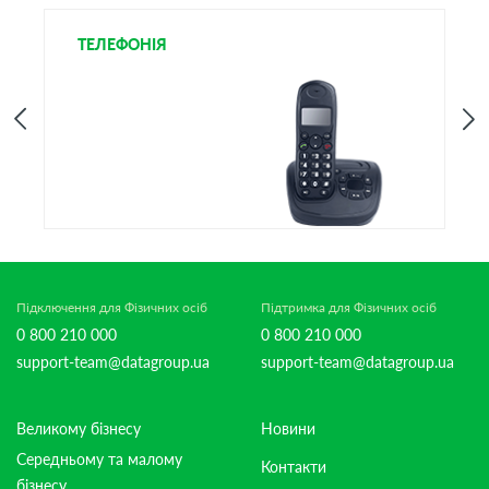
ТЕЛЕФОНІЯ
І
Підключення для Фізичних осіб
Підтримка для Фізичних осіб
0 800 210 000
0 800 210 000
support-team@datagroup.ua
support-team@datagroup.ua
Великому бізнесу
Новини
Середньому та малому
Контакти
бізнесу