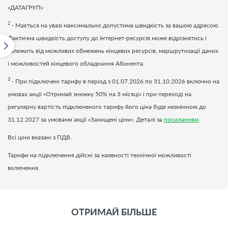
«ДАТАГРУП»
2
- Мається на увазі максимально допустима швидкість за вашою адресою.
Фактична швидкість доступу до Інтернет-ресурсів може відрізнятись і
залежить від можливих обмежень кінцевих ресурсів, маршрутизації даних
і можливостей кінцевого обладнання Абонента.
3
- При підключені тарифу в період з 01.07.2026 по 31.10.2026 включно на
умовах акції «Отримай знижку 50% на 3 місяці» і при переході на
регулярну вартість підключеного тарифу його ціна буде незмінною до
31.12.2027 за умовами акції «Захищені ціни». Деталі за
посиланням
.
Всі ціни вказані з ПДВ.
Тарифи на підключення дійсні за наявності технічної можливості
включення.
ОТРИМАЙ БІЛЬШЕ