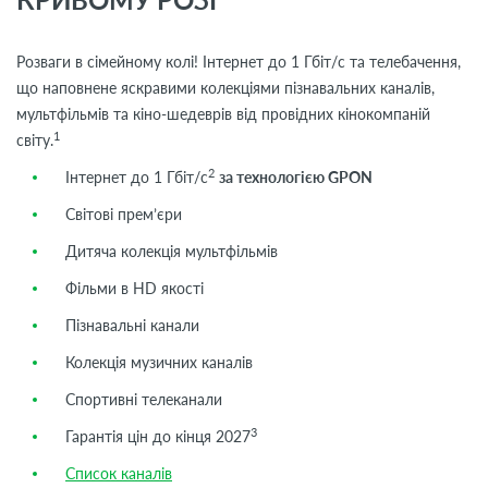
Розваги в сімейному колі! Інтернет до 1 Гбіт/с та телебачення,
що наповнене яскравими колекціями пізнавальних каналів,
мультфільмів та кіно-шедеврів від провідних кінокомпаній
1
світу.
2
Інтернет до 1 Гбіт/с
за технологією GPON
Світові прем’єри
Дитяча колекція мультфільмів
Фільми в HD якості
Пізнавальні канали
Колекція музичних каналів
Спортивні телеканали
3
Гарантія цін до кінця 2027
Список каналів