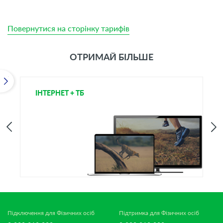
Повернутися на сторінку тарифів
ОТРИМАЙ БІЛЬШЕ
ІНТЕРНЕТ + ТБ
Т
Підключення для Фізичних осіб
Підтримка для Фізичних осіб