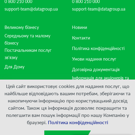
0 800 210 000
0 800 210 000
support-team@datagroup.ua
support-team@datagroup.ua
Великому бізнесу
Новини
Середньому та малому
Контакти
бізнесу
Політика конфіденційності
Постачальникам послуг
зв'язку
Умови надання послуг
Для Дому
Договірна документація
Інформація для акціонерів та
стейкхолдерів
Цей сайт використовує cookies для надання послуг, що
найбільше відповідають вашим потребам, зберігаючи та
накопичуючи інформацію про користувацький досвід
Приєднуйтесь:
сайтом. Також ця інформація дозволяє покращити та
полегшити вам пошук інформації про нашу Компанію у
© ПрАТ "ДАТАГРУП", 2000 — 2026
браузері.
Політика конфіденційності
Розроблено
VIS-A-VIS