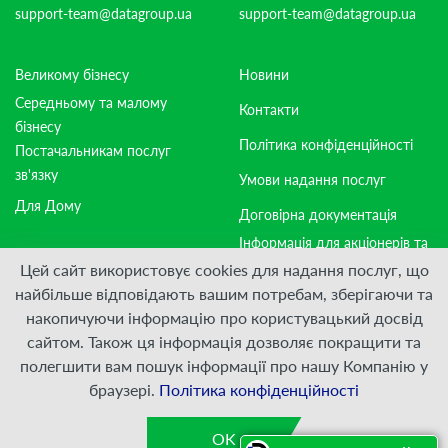
support-team@datagroup.ua
support-team@datagroup.ua
Великому бізнесу
Новини
Середньому та малому
Контакти
бізнесу
Політика конфіденційності
Постачальникам послуг
зв'язку
Умови надання послуг
Для Дому
Договірна документація
Інформація для акціонерів та
стейкхолдерів
Цей сайт використовує cookies для надання послуг, що
найбільше відповідають вашим потребам, зберігаючи та
накопичуючи інформацію про користувацький досвід
Приєднуйтесь:
сайтом. Також ця інформація дозволяє покращити та
полегшити вам пошук інформації про нашу Компанію у
© ПрАТ "ДАТАГРУП", 2000 — 2026
браузері.
Політика конфіденційності
Розроблено
VIS-A-VIS
OK