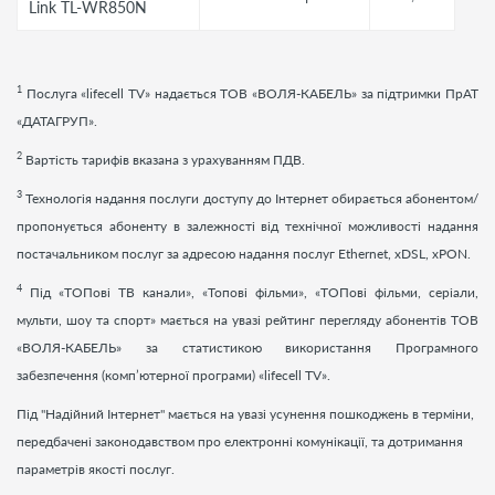
Link TL-WR850N
1
Послуга «
lifecell
TV
» надається ТОВ «ВОЛЯ-КАБЕЛЬ» за підтримки ПрАТ
«ДАТАГРУП».
2
Вартість тарифів вказана з урахуванням ПДВ.
3
Технологія надання послуги доступу до Інтернет обирається абонентом/
пропонується абоненту в залежності від технічної можливості надання
постачальником послуг за адресою надання послуг Ethernet, xDSL, xPON.
4
Під «ТОПові ТВ канали», «Топові фільми», «ТОПові фільми, серіали,
мульти, шоу та спорт» мається на увазі рейтинг перегляду абонентів ТОВ
«ВОЛЯ-КАБЕЛЬ» за статистикою використання Програмного
забезпечення (комп’ютерної програми) «
lifecell
TV
».
Під "Надійний Інтернет" мається на увазі усунення пошкоджень в терміни,
передбачені законодавством про електронні комунікації, та дотримання
параметрів якості послуг.