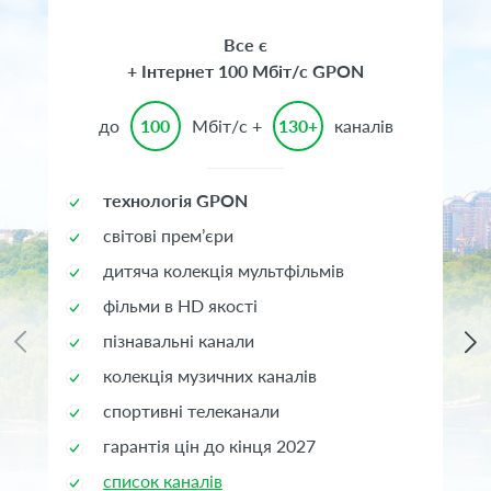
Все є
+ Інтернет 100 Мбіт/с GPON
до
100
Мбіт/с +
130+
каналів
технологія GPON
світові прем’єри
дитяча колекція мультфільмів
фільми в HD якості
пізнавальні канали
колекція музичних каналів
спортивні телеканали
гарантія цін до кінця 2027
список каналів