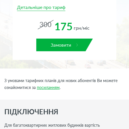
Детальніше про тариф
Де
175
300
грн/міс
Замовити
З умовами тарифних планів для нових абонентів Ви можете
ознайомитися за
посиланням
.
ПІДКЛЮЧЕННЯ
Для багатоквартирних житлових будинків вартість