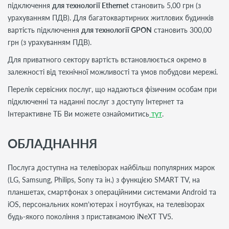
підключення
для технології Ethernet
становить 5,00 грн (з
урахуванням ПДВ). Для багатоквартирних житлових будинків
вартість підключення
для технології GPON
становить 300,00
грн (з урахуванням ПДВ).
Для приватного сектору вартість встановлюється окремо в
залежності від технічної можливості та умов побудови мережі.
Перелік сервісних послуг, що надаються фізичним особам при
підключенні та наданні послуг з доступу Інтернет та
Інтерактивне ТБ Ви можете ознайомитись
тут
.
ОБЛАДНАННЯ
Послуга доступна на телевізорах найбільш популярних марок
(LG, Samsung, Philips, Sony та ін.) з функцією SMART TV, на
планшетах, смартфонах з операційними системами Android та
iOS, персональних комп’ютерах і ноутбуках, на телевізорах
будь-якого покоління з приставкамою iNeXT TV5.