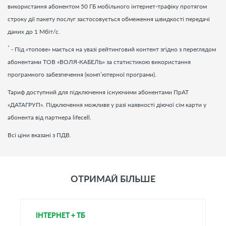
використання абонентом 50 ГБ мобільного інтернет-трафіку протягом
строку дії пакету послуг застосовується обмеження швидкості передачі
даних до 1 Мбіт/c.
*
- Під «топове» мається на увазі рейтинговий контент згідно з переглядом
абонентами ТОВ «ВОЛЯ-КАБЕЛЬ» за статистикою використання
програмного забезпечення (комп’ютерної програми).
Тариф доступний для підключення існуючими абонентами ПрАТ
«ДАТАГРУП». Підключення можливе у разі наявності діючої сім карти у
абонента від партнера lifecell.
Всі ціни вказані з ПДВ.
ОТРИМАЙ БІЛЬШЕ
ІНТЕРНЕТ + ТБ
Т