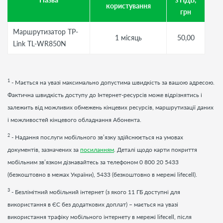
користування
грн
Маршрутизатор TP-
1 місяць
50,00
Link TL-WR850N
1
- Мається на увазі максимально допустима швидкість за вашою адресою.
Фактична швидкість доступу до Інтернет-ресурсів може відрізнятись і
залежить від можливих обмежень кінцевих ресурсів, маршрутизації даних
і можливостей кінцевого обладнання Абонента.
2
- Надання послуги мобільного зв’язку здійснюється на умовах
документів, зазначених за
посиланням
. Деталі щодо карти покриття
мобільним зв’язком дізнавайтесь за телефоном 0 800 20 5433
(безкоштовно в межах України), 5433 (безкоштовно в мережі lifecell).
3
- Безлімітний мобільний інтернет (з якого 11 ГБ доступні для
використання в ЄС без додаткових доплат) – мається на увазі
використання трафіку мобільного інтернету в мережі lifecell, після