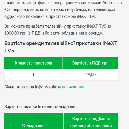
планшетах, смартфонах з операційними системами Android та
iOS, персональних комп’ютерах і ноутбуках, на телевізорах
будь-якого покоління з приставкамою iNeXT TV5.
Ви можете придбати телевізійну приставку iNeXT TV5 за
1300,00 грн (з ПДВ) або взяти обладнання в оренду.
Вартість оренди телевізійної приставки iNeXT
TV5
Кількість пристроїв
Вартість з ПДВ, грн
1
49,00
Більш детальна інформація за
посиланням
.
Вартість покупки Інтернет обладнання:
Вартість придбання
Обладнання
одиниці обладнання з