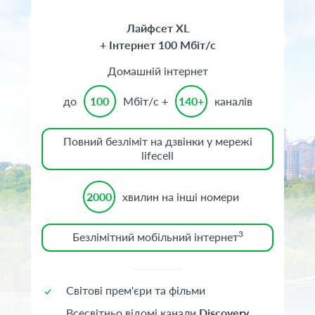
Лайфсет XL
+ Інтернет 100 Мбіт/с
Домашній інтернет
до
100
Мбіт/с +
140+
каналів
Повний безліміт на дзвінки у мережі
lifecell
2000
хвилин на інші номери
3
Безлімітний мобільний інтернет
Світові прем'єри та фільми
Всесвітньо відомі канали
Discovery
,