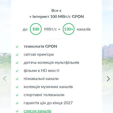
Все є
+ Інтернет 100 Мбіт/с GPON
до
100
Мбіт/с +
130+
каналів
технологія GPON
світові прем’єри
дитяча колекція мультфільмів
фільми в HD якості
пізнавальні канали
колекція музичних каналів
спортивні телеканали
гарантія цін до кінця 2027
список каналів