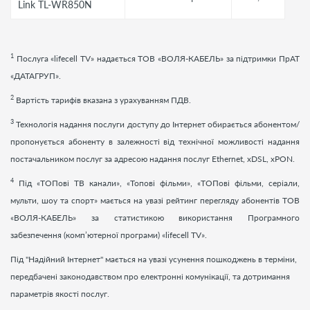
Link TL-WR850N
1
Послуга «
lifecell
TV
» надається ТОВ «ВОЛЯ-КАБЕЛЬ» за підтримки ПрАТ
«ДАТАГРУП».
2
Вартість тарифів вказана з урахуванням ПДВ.
3
Технологія надання послуги доступу до Інтернет обирається абонентом/
пропонується абоненту в залежності від технічної можливості надання
постачальником послуг за адресою надання послуг Ethernet, xDSL, xPON.
4
Під «ТОПові ТВ канали», «Топові фільми», «ТОПові фільми, серіали,
мульти, шоу та спорт» мається на увазі рейтинг перегляду абонентів ТОВ
«ВОЛЯ-КАБЕЛЬ» за статистикою використання Програмного
забезпечення (комп’ютерної програми) «
lifecell
TV
».
Під "Надійний Інтернет" мається на увазі усунення пошкоджень в терміни,
передбачені законодавством про електронні комунікації, та дотримання
параметрів якості послуг.