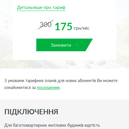
Детальніше про тариф
Де
175
300
грн/міс
Замовити
З умовами тарифних планів для нових абонентів Ви можете
ознайомитися за
посиланням
.
ПІДКЛЮЧЕННЯ
Для багатоквартирних житлових будинків вартість