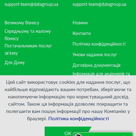
support-team@datagroup.ua
support-team@datagroup.ua
Великому бізнесу
Новини
Середньому та малому
Контакти
бізнесу
Політика конфіденційності
Постачальникам послуг
зв'язку
Умови надання послуг
Для Дому
Договірна документація
Інформація для акціонерів та
стейкхолдерів
Цей сайт використовує cookies для надання послуг, що
найбільше відповідають вашим потребам, зберігаючи та
накопичуючи інформацію про користувацький досвід
Приєднуйтесь:
сайтом. Також ця інформація дозволяє покращити та
полегшити вам пошук інформації про нашу Компанію у
© ПрАТ "ДАТАГРУП", 2000 — 2026
браузері.
Політика конфіденційності
Розроблено
VIS-A-VIS
OK