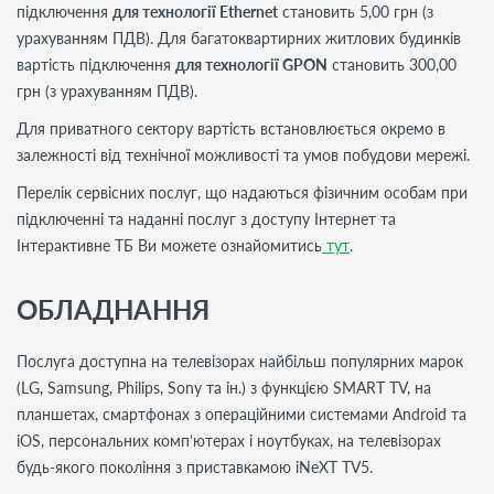
підключення
для технології Ethernet
становить 5,00 грн (з
урахуванням ПДВ). Для багатоквартирних житлових будинків
вартість підключення
для технології GPON
становить 300,00
грн (з урахуванням ПДВ).
Для приватного сектору вартість встановлюється окремо в
залежності від технічної можливості та умов побудови мережі.
Перелік сервісних послуг, що надаються фізичним особам при
підключенні та наданні послуг з доступу Інтернет та
Інтерактивне ТБ Ви можете ознайомитись
тут
.
ОБЛАДНАННЯ
Послуга доступна на телевізорах найбільш популярних марок
(LG, Samsung, Philips, Sony та ін.) з функцією SMART TV, на
планшетах, смартфонах з операційними системами Android та
iOS, персональних комп’ютерах і ноутбуках, на телевізорах
будь-якого покоління з приставкамою iNeXT TV5.