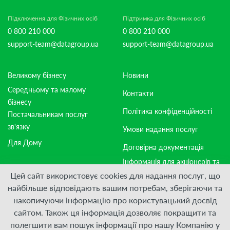
Підключення для Фізичних осіб
Підтримка для Фізичних осіб
0 800 210 000
0 800 210 000
support-team@datagroup.ua
support-team@datagroup.ua
Великому бізнесу
Новини
Середньому та малому
Контакти
бізнесу
Політика конфіденційності
Постачальникам послуг
зв'язку
Умови надання послуг
Для Дому
Договірна документація
Інформація для акціонерів та
стейкхолдерів
Цей сайт використовує cookies для надання послуг, що
найбільше відповідають вашим потребам, зберігаючи та
накопичуючи інформацію про користувацький досвід
Приєднуйтесь:
сайтом. Також ця інформація дозволяє покращити та
полегшити вам пошук інформації про нашу Компанію у