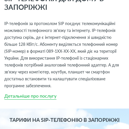
ЗАПОРІЖЖІ
IP-телефонія за протоколом SIP поєднує телекомунікаційні
можливості телефонного зв'язку та інтернету. IP-телефонія
доступна скрізь, де є інтернет-підключення зі швидкістю
більше 128 Кбіт/с. Абоненту виділяється телефонний номер
(SIP-номер) в форматі 089-1ХХ-ХХ-ХХ, який діє на території
України. Для використання IP-телефонії із стаціонарних
телефонів потрібний аналоговий телефонний адаптер. А для
зв’язку через комп'ютер, ноутбук, планшет чи смартфон
достатньо встановити та налаштувати спеціалізоване
програмне забезпечення.
Детальніше про послугу
ТАРИФИ НА SIP-ТЕЛЕФОНІЮ В ЗАПОРІЖЖІ