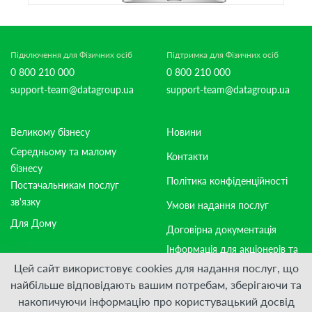
Підключення для Фізичних осіб
Підтримка для Фізичних осіб
0 800 210 000
0 800 210 000
support-team@datagroup.ua
support-team@datagroup.ua
Великому бізнесу
Новини
Середньому та малому
Контакти
бізнесу
Політика конфіденційності
Постачальникам послуг
зв'язку
Умови надання послуг
Для Дому
Договірна документація
Інформація для акціонерів та
стейкхолдерів
Цей сайт використовує cookies для надання послуг, що
найбільше відповідають вашим потребам, зберігаючи та
накопичуючи інформацію про користувацький досвід
Приєднуйтесь: