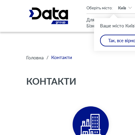
An important update (Chrome 143) is available for your browser
Оберіть місто:
Київ
Для
Для
Ваше місто Київ
Бізнесу
Дому
Так, все вірн
/
Контакти
Головна
КОНТАКТИ