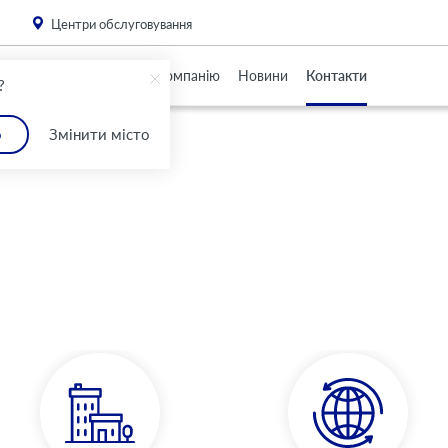
. Please
install this critical browser update
.
Центри обслуговування
Партнерам
Про Компанію
Новини
Контакти
?
о
Змінити місто