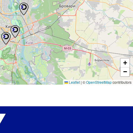
+
−
Leaflet
|
©
OpenStreetMap
contributors