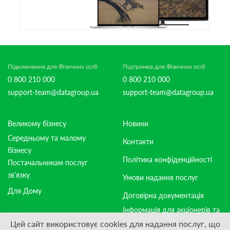
Підключення для Фізичних осіб
Підтримка для Фізичних осіб
0 800 210 000
0 800 210 000
support-team@datagroup.ua
support-team@datagroup.ua
Великому бізнесу
Новини
Середньому та малому
Контакти
бізнесу
Політика конфіденційності
Постачальникам послуг
зв'язку
Умови надання послуг
Для Дому
Договірна документація
Інформація для акціонерів та
стейкхолдерів
Цей сайт використовує cookies для надання послуг, що