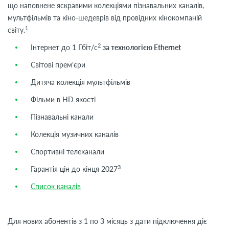
що наповнене яскравими колекціями пізнавальних каналів,
мультфільмів та кіно-шедеврів від провідних кінокомпаній
1
світу.
2
Інтернет до 1 Гбіт/с
за технологією Ethernet
Світові прем’єри
Дитяча колекція мультфільмів
Фільми в HD якості
Пізнавальні канали
Колекція музичних каналів
Спортивні телеканали
3
Гарантія цін до кінця 2027
Список каналів
Для нових абонентів з 1 по 3 місяць з дати підключення діє