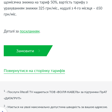
щомісячна знижка на тариф 50%, вартість тарифу з
урахуванням знижки 325 грн/міс., надалі з 4-го місяця – 650
грн/міс.
Деталі за
посиланням
.
Замовити
Повернутися на сторінку тарифів
1
- Послуги
lifecell
TV
надаються ТОВ «ВОЛЯ-КАБЕЛЬ» за підтримки ПрАТ
«ДАТАГРУП»
2
- Мається на увазі максимально допустима швидкість за вашою адресою.