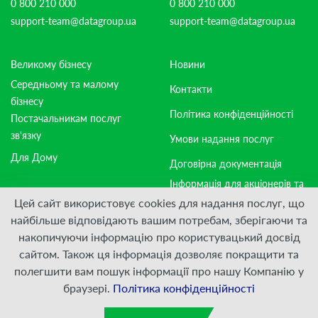
0 800 210 000
0 800 210 000
support-team@datagroup.ua
support-team@datagroup.ua
Великому бізнесу
Новини
Середньому та малому
Контакти
бізнесу
Політика конфіденційності
Постачальникам послуг
зв'язку
Умови надання послуг
Для Дому
Договірна документація
Інформація для акціонерів та
стейкхолдерів
Цей сайт використовує cookies для надання послуг, що
найбільше відповідають вашим потребам, зберігаючи та
накопичуючи інформацію про користувацький досвід
Приєднуйтесь:
сайтом. Також ця інформація дозволяє покращити та
полегшити вам пошук інформації про нашу Компанію у
© ПрАТ "ДАТАГРУП", 2000 — 2026
браузері.
Політика конфіденційності
Розроблено
VIS-A-VIS