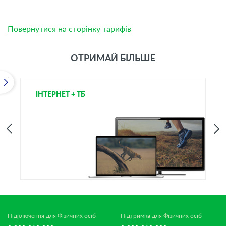
Повернутися на сторінку тарифів
ОТРИМАЙ БІЛЬШЕ
ІНТЕРНЕТ + ТБ
Т
Підключення для Фізичних осіб
Підтримка для Фізичних осіб