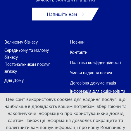
БАЖАЄТЕ ЗАЛИШИТИ ВІДГУК?
Напишіть нам
Великому бізнесу
Новини
Середньому та малому
Контакти
бізнесу
Політика конфіденційності
Постачальникам послуг
зв'язку
Умови надання послуг
Для Дому
Договірна документація
Інформація для акціонерів та
стейкхолдерів
Цей сайт використовує cookies для надання послуг, що
найбільше відповідають вашим потребам, зберігаючи та
накопичуючи інформацію про користувацький досвід
Приєднуйтесь:
сайтом. Також ця інформація дозволяє покращити та
полегшити вам пошук інформації про нашу Компанію у