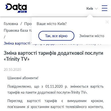
Київ
/
/
Головна
Про Компанію
Ваше місто Київ?
/
Правова база та комплаєнс
Інформація для клієнтів
Так, все вірно
Змінити місто
/
Зміна вартості тарифів додаткової послуги «Trinity TV»
Зміна вартості тарифів додаткової послуги
«Trinity TV»
20.10.2020
Шановні абоненти!
Повідомляємо, що з 01.11.2020 р. змінюється вартість
тарифів на пакети додаткової послуги«Trinity TV».
Перегляд вартості тарифів є вимушеним кроком,
пов'язаним зі зростанням вартості телевізійного контенту,