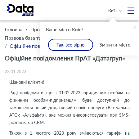
Київ
/
/
Головна
Про Компанію
Ваше місто Київ?
/
Правова база та комплаєнс
Інформація для клієнтів
Так, все вірно
Змінити місто
/
Офіційне повідомлення ПрАТ «Датагруп»
Офіційне повідомлення ПрАТ «Датагруп»
23.01.2023
Шановні клієнти!
Раді повідомити, що з 01.02.2023 юридичним особам та
фізичним особам-підприємцям буде доступний до
замовлення новий додатковий сервіс послуги «Віртуальна
АТС»: «АльфаІм’я», яке можна використовувати при SMS-
розсилках з CRM.
Також з 1 лютого 2023 року змінюються тарифи на