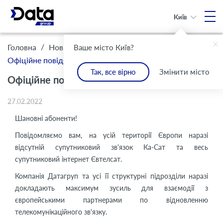
Київ
/
/
Головна
Новини
Ваше місто Київ?
Офіційне повідомлення ПрАТ «Датагруп»
Так, все вірно
Змінити місто
Офіційне повідомлення ПрАТ «Датагруп»
27.02.2022
Шановні абоненти!
Повідомляємо вам, на усій території Європи наразі
відсутній супутниковий зв'язок Ка-Сат та весь
супутниковий інтернет Євтелсат.
Компанія Датагруп та усі її структурні підрозділи наразі
докладають максимум зусиль для взаємодії з
європейськими партнерами по відновленню
телекомунікаційного зв'язку.