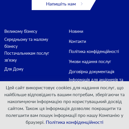
Напишіть нам
Великому бізнесу
Новини
Середньому та малому
Контакти
бізнесу
Політика конфіденційності
Постачальникам послуг
зв'язку
Умови надання послуг
Для Дому
Договірна документація
Інформація для акціонерів та
стейкхолдерів
Цей сайт використовує cookies для надання послуг, що
найбільше відповідають вашим потребам, зберігаючи та
накопичуючи інформацію про користувацький досвід
Приєднуйтесь:
сайтом. Також ця інформація дозволяє покращити та
полегшити вам пошук інформації про нашу Компанію у
© ПрАТ "ДАТАГРУП", 2000 — 2026
браузері.
Політика конфіденційності