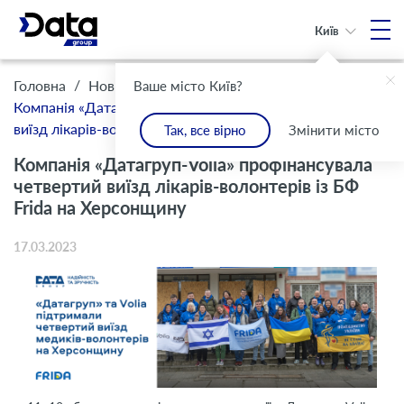
Київ
/
/
Головна
Новини
Ваше місто Київ?
Компанія «Датагруп-Volia» профінансувала четвертий
виїзд лікарів-волонтерів із БФ Frida на Херсонщину
Так, все вірно
Змінити місто
Компанія «Датагруп-Volia» профінансувала
четвертий виїзд лікарів-волонтерів із БФ
Frida на Херсонщину
17.03.2023