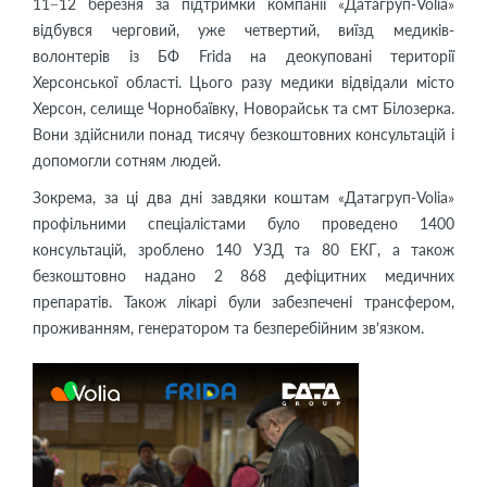
11−12 березня за підтримки компанії «Датагруп-Volia»
відбувся черговий, уже четвертий, виїзд медиків-
волонтерів із БФ Frida на деокуповані території
Херсонської області. Цього разу медики відвідали місто
Херсон, селище Чорнобаївку, Новорайськ та смт Білозерка.
Вони здійснили понад тисячу безкоштовних консультацій і
допомогли сотням людей.
Зокрема, за ці два дні завдяки коштам «Датагруп-Volia»
профільними спеціалістами було проведено 1400
консультацій, зроблено 140 УЗД та 80 ЕКГ, а також
безкоштовно надано 2 868 дефіцитних медичних
препаратів. Також лікарі були забезпечені трансфером,
проживанням, генератором та безперебійним зв’язком.