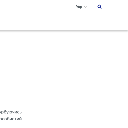
Укр
турбуючись
 особистий