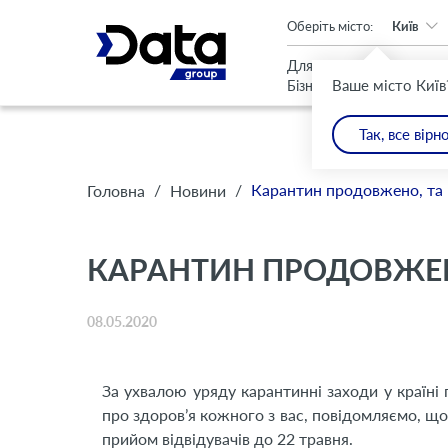
An important update (Chrome 143) is available for your browser
Оберіть місто:
Київ
Для
Для
Ваше місто Київ
Бізнесу
Дому
Так, все вірн
/
/
Карантин продовжено, та м
Головна
Новини
КАРАНТИН ПРОДОВЖЕНО
08.05.2020
За ухвалою уряду карантинні заходи у країн
про здоров’я кожного з вас, повідомляємо, щ
прийом відвідувачів до 22 травня.