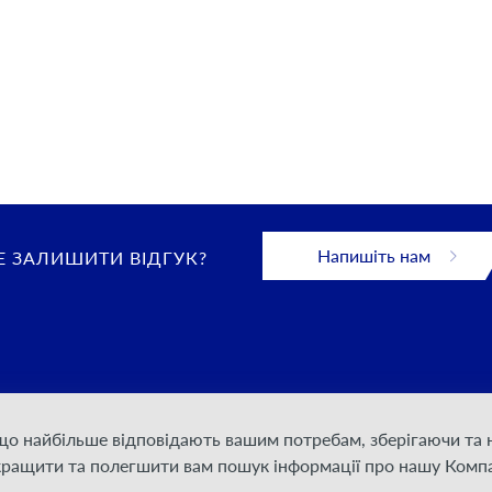
Напишіть нам
 ЗАЛИШИТИ ВІДГУК?
 що найбільше відповідають вашим потребам, зберігаючи т
 конфіденційності
кращити та полегшити вам пошук інформації про нашу Компа
дання послуг