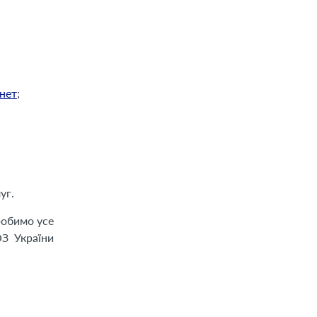
нет
;
уг.
робимо усе
З України