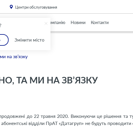
. Please
install this critical browser update
.
Центри обслуговування
Партнерам
Про Компанію
Новини
Контакти
?
о
Змінити місто
и на зв’язку
, ТА МИ НА ЗВ’ЯЗКУ
і продовжені до 22 травня 2020. Виконуючи це рішення та 
о абонентські відділи ПрАТ «Датагруп» не будуть проводити