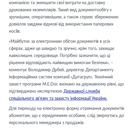
компанією та зменшити свої витрати на доставку
друкованих екземплярів. Такий вид документообігу є
зручнішим, оперативнішим, а також сприяє збереженню
довкілля завдяки відмові від використання паперових
носіїв.
«Майбутнє за електронним обігом документів в усіх
сферах, адже це швидко та зручно, крім того, захищає
навколишнє середовище. Потрібно зазначити, що ці
рішення відповідають найвищим вимогам безпеки», –
коментує Володимир Дубей, директор Департаменту
інформаційних систем компанії «Датагруп». Технічний
захист програми M.E.Doc визнано на державному рівні, що
підтверджено експертизою
Державної служби
спеціального зв'язку та захисту інформації України.
Для переходу на електронну форму отримання документів
абонентам, що є юридичними особами, слід звернутись до
персонального менеджера з продажів.