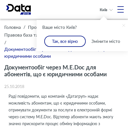
Київ
/
/
Головна
Про Компанію
Ваше місто Київ?
/
Правова база та комплаєнс
Інформація для клієнтів
Так, все вірно
Змінити місто
/
Документообіг через M.E.Doc для абонентів, що є
юридичними особами
Документообіг через M.E.Doc для
абонентів, що є юридичними особами
25.10.2018
Раді повідомити, що компанія «Датагруп» надає
можливість абонентам, що є юридичними особами,
отримувати документи за послуги в електронній формі
через систему M.E.Doc. Відтепер абоненти мають змогу
значно прискорити процес обміну інформацією з