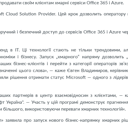
родавати своїм клієнтам хмарні сервіси Office 365 і Azure.
ft Cloud Solution Provider. Цей крок дозволить оператору
учний і безпечний доступ до сервісів Office 365 і Azure че
енд в ІТ. Ці технології стають не тільки трендовими, а
оміки і бізнесу. Запуск „хмарного“ напряму дозволить 
их бізнес-клієнтів і перейти з категорії операторів зв’яз
 значенні цього слова», — каже Євген Владимиров, керівни
яли рішення отримати статус Microsoft — одного з лідерів
наших партнерів в центр взаємовідносин з клієнтами, — 
т Україна". — Участь у цій програмі демонструє прагненн
 більшого, використовуючи переваги хмарних технологій«.
» заявила про запуск нового бізнес-напрямку хмарних рі