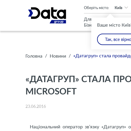
An important update (Chrome 143) is available for your browser
Оберіть місто:
Київ
Для
Для
Ваше місто Київ
Бізнесу
Дому
Так, все вірн
/
/
«Датагруп» стала провайд
Головна
Новини
«ДАТАГРУП» СТАЛА П
MICROSOFT
23.06.2016
Національний оператор зв’язку «Датагруп» о