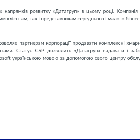
х напрямків розвитку «Датагруп» в цьому році. Компанія
 клієнтам, так і представникам середнього і малого бізнес
дозволяє партнерам корпорації продавати комплексні хмарні
нтами. Статус CSP дозволить «Датагруп» надавати і заб
crosoft українською мовою за допомогою свого центру обсл