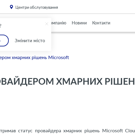
. Please
install this critical browser update
.
Центри обслуговування
Партнерам
Про Компанію
Новини
Контакти
?
о
Змінити місто
ером хмарних рішень Microsoft
РОВАЙДЕРОМ ХМАРНИХ РІШЕН
тримав статус провайдера хмарних рішень Microsoft Clou