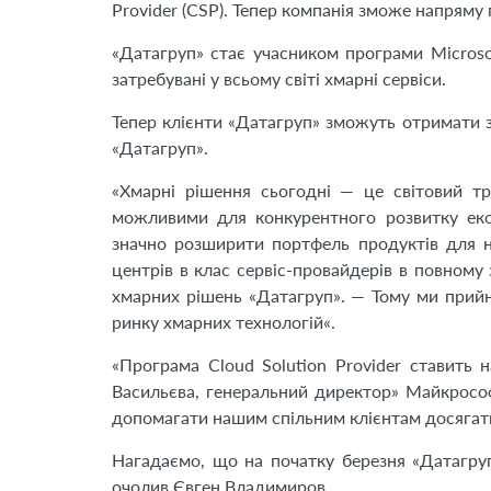
Provider (CSP). Тепер компанія зможе напряму п
«Датагруп» стає учасником програми Microso
затребувані у всьому світі хмарні сервіси.
Тепер клієнти «Датагруп» зможуть отримати зр
«Датагруп».
«Хмарні рішення сьогодні — це світовий тр
можливими для конкурентного розвитку екон
значно розширити портфель продуктів для наш
центрів в клас сервіс-провайдерів в повному
хмарних рішень «Датагруп». — Тому ми прийн
ринку хмарних технологій«.
«Програма Cloud Solution Provider ставить 
Васильєва, генеральний директор» Майкрософ
допомагати нашим спільним клієнтам досягати
Нагадаємо, що на початку березня «Датагруп
очолив Євген Владимиров.