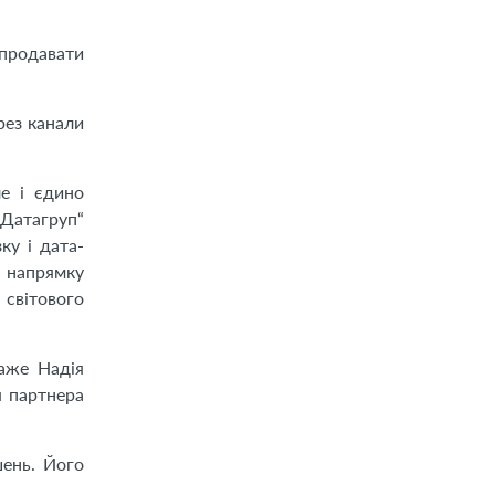
 продавати
рез канали
ле і єдино
„Датагруп“
ку і дата-
к напрямку
 світового
каже Надія
я партнера
шень. Його