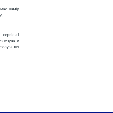
 має намір
у.
 сервіси і
езпечувати
уговування