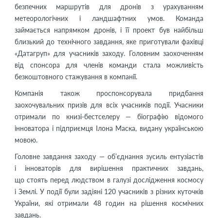
безпечних маршрутів для дронів з урахуванням
метеорологічних і ландшафтних умов. Команда
займається напрямком дронів, і її проект був найбільш
близький до технічного завдання, яке приготували фахівці
«Датагруп» для учасників заходу. Головним заохоченням
від спонсора для членів команди стала можливість
безкоштовного стажування в компанії.
Компанія також проспонсорувала придбання
заохочувальних призів для всіх учасників події. Учасники
отримали по книзі-бестселеру — біографію відомого
інноватора і підприємця Ілона Маска, видану українською
мовою.
Головне завдання заходу — об’єднання зусиль ентузіастів
і інноваторів для вирішення практичних завдань,
що стоять перед людством в галузі дослідження космосу
і Землі. У події були задіяні 120 учасників з різних куточків
України, які отримали 48 годин на рішення космічних
завдань.