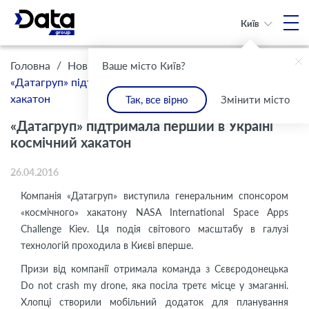
Київ
/
/
Головна
Новини
Ваше місто Київ?
«Датагруп» підтримала перший в Україні космічний
хакатон
Так, все вірно
Змінити місто
«Датагруп» підтримала перший в Україні
космічний хакатон
26.04.2016
Компанія «Датагруп» виступила генеральним спонсором
«космічного» хакатону NASA International Space Apps
Challenge Kiev. Ця подія світового масштабу в галузі
технологій проходила в Києві вперше.
Призи від компанії отримала команда з Сєвєродонецька
Do not crash my drone, яка посіла третє місце у змаганні.
Хлопці створили мобільний додаток для планування