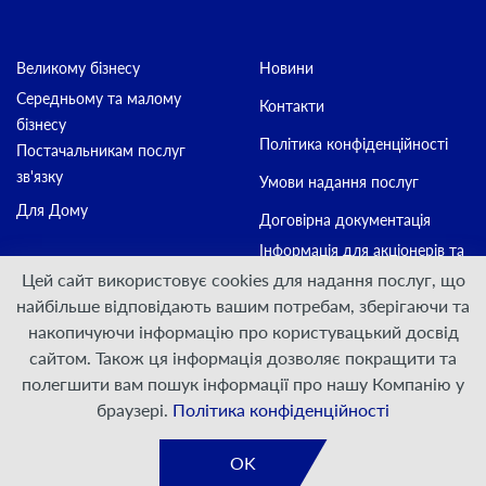
Великому бізнесу
Новини
Середньому та малому
Контакти
бізнесу
Політика конфіденційності
Постачальникам послуг
зв'язку
Умови надання послуг
Для Дому
Договірна документація
Інформація для акціонерів та
стейкхолдерів
Цей сайт використовує cookies для надання послуг, що
найбільше відповідають вашим потребам, зберігаючи та
накопичуючи інформацію про користувацький досвід
Приєднуйтесь:
сайтом. Також ця інформація дозволяє покращити та
полегшити вам пошук інформації про нашу Компанію у
© ПрАТ "ДАТАГРУП", 2000 — 2026
браузері.
Політика конфіденційності
Розроблено
VIS-A-VIS
OK