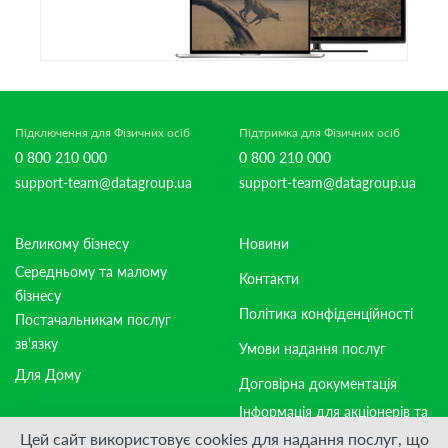
Підключення для Фізичних осіб
Підтримка для Фізичних осіб
0 800 210 000
0 800 210 000
support-team@datagroup.ua
support-team@datagroup.ua
Великому бізнесу
Новини
Середньому та малому
Контакти
бізнесу
Політика конфіденційності
Постачальникам послуг
зв'язку
Умови надання послуг
Для Дому
Договірна документація
Інформація для акціонерів та
стейкхолдерів
Цей сайт використовує cookies для надання послуг, що