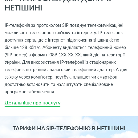
НЕТІШИНІ
IP-телефонія за протоколом SIP поєднує телекомунікаційні
можливості телефонного зв'язку та інтернету. IP-телефонія
доступна скрізь, де є інтернет-підключення зі швидкістю
більше 128 Кбіт/с. Абоненту виділяється телефонний номер
(SIP-номер) в форматі 089-1ХХ-ХХ-ХХ, який діє на території
України. Для використання IP-телефонії із стаціонарних
телефонів потрібний аналоговий телефонний адаптер. А для
зв’язку через комп'ютер, ноутбук, планшет чи смартфон
достатньо встановити та налаштувати спеціалізоване
програмне забезпечення.
Детальніше про послугу
ТАРИФИ НА SIP-ТЕЛЕФОНІЮ В НЕТІШИНІ