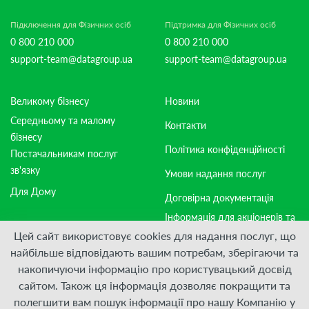
Підключення для Фізичних осіб
Підтримка для Фізичних осіб
0 800 210 000
0 800 210 000
support-team@datagroup.ua
support-team@datagroup.ua
Великому бізнесу
Новини
Середньому та малому
Контакти
бізнесу
Політика конфіденційності
Постачальникам послуг
зв'язку
Умови надання послуг
Для Дому
Договірна документація
Інформація для акціонерів та
стейкхолдерів
Цей сайт використовує cookies для надання послуг, що
найбільше відповідають вашим потребам, зберігаючи та
накопичуючи інформацію про користувацький досвід
Приєднуйтесь:
сайтом. Також ця інформація дозволяє покращити та
полегшити вам пошук інформації про нашу Компанію у