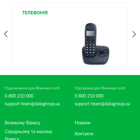
ТЕЛЕФОНІЯ
І
Підключення для Фізичних осіб
Підтримка для Фізичних осіб
0 800 210 000
0 800 210 000
support-team@datagroup.ua
support-team@datagroup.ua
Великому бізнесу
Новини
Середньому та малому
Контакти
бізнесу