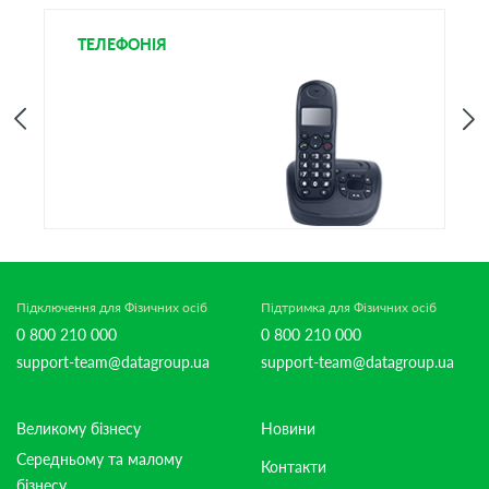
ТЕЛЕФОНІЯ
І
Підключення для Фізичних осіб
Підтримка для Фізичних осіб
0 800 210 000
0 800 210 000
support-team@datagroup.ua
support-team@datagroup.ua
Великому бізнесу
Новини
Середньому та малому
Контакти
бізнесу