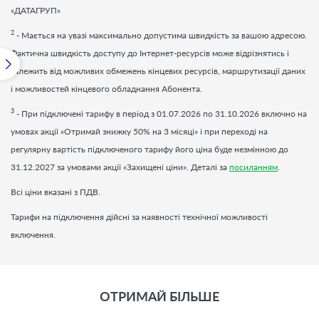
«ДАТАГРУП»
2
- Мається на увазі максимально допустима швидкість за вашою адресою.
Фактична швидкість доступу до Інтернет-ресурсів може відрізнятись і
залежить від можливих обмежень кінцевих ресурсів, маршрутизації даних
і можливостей кінцевого обладнання Абонента.
3
- При підключені тарифу в період з 01.07.2026 по 31.10.2026 включно на
умовах акції «Отримай знижку 50% на 3 місяці» і при переході на
регулярну вартість підключеного тарифу його ціна буде незмінною до
31.12.2027 за умовами акції «Захищені ціни». Деталі за
посиланням
.
Всі ціни вказані з ПДВ.
Тарифи на підключення дійсні за наявності технічної можливості
включення.
ОТРИМАЙ БІЛЬШЕ