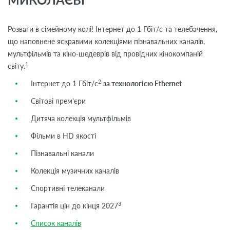
Розваги в сімейному колі! Інтернет до 1 Гбіт/с та телебачення,
що наповнене яскравими колекціями пізнавальних каналів,
мультфільмів та кіно-шедеврів від провідних кінокомпаній
1
світу.
2
Інтернет до 1 Гбіт/с
за технологією Ethernet
Світові прем’єри
Дитяча колекція мультфільмів
Фільми в HD якості
Пізнавальні канали
Колекція музичних каналів
Спортивні телеканали
3
Гарантія цін до кінця 2027
Список каналів